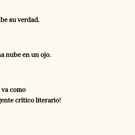
ibe su verdad.
na nube en un ojo.
e va como
nte crítico literario!