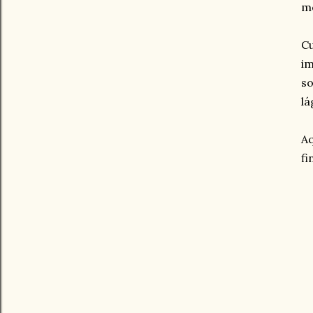
me
C
im
so
lá
Aq
fi