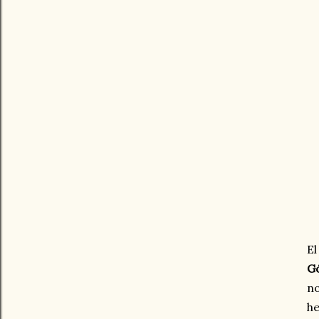
El
G
no
he