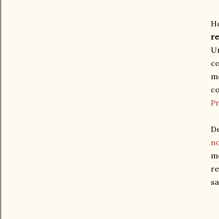
H
r
Un
co
mo
co
Pr
D
no
m
re
sa