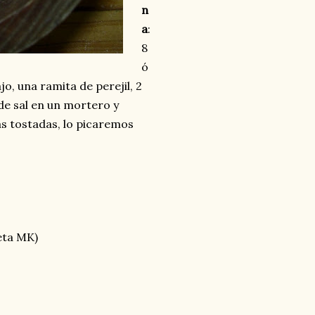
n
a
:
8
ó
o, una ramita de perejil, 2
de sal en un mortero y
ras tostadas, lo picaremos
ceta MK)