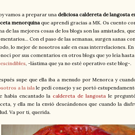
oy vamos a preparar una
deliciosa caldereta de langosta 
eceta menorquina
que aprendí gracias a MK. Os cuento co
a de las mejores cosas de los blogs son las amistades, que
mentarios... Con el paso de las semanas, surgen sanas com
do, lo mejor de nosotros sale en esas interrelaciones. En
nocí por sus comentarios en otros blogs que yo leía hast
escindibles
, -lástima que ya no esté operativo este blog-.
espués supe que ella iba a menudo por Menorca y cuan
sotros a la isla
le pedí consejo y se portó estupendamente
e había encantado la
caldereta de langosta
le pregunté
ceta, y ella me la envió deseándonos que cuando la dis
lud. Va por ti, querida.