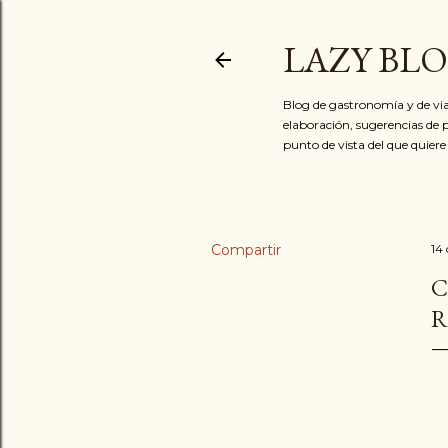
LAZY BL
Blog de gastronomía y de via
elaboración, sugerencias de p
punto de vista del que quiere
Compartir
14
C
R