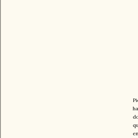
Pi
ha
do
qu
en