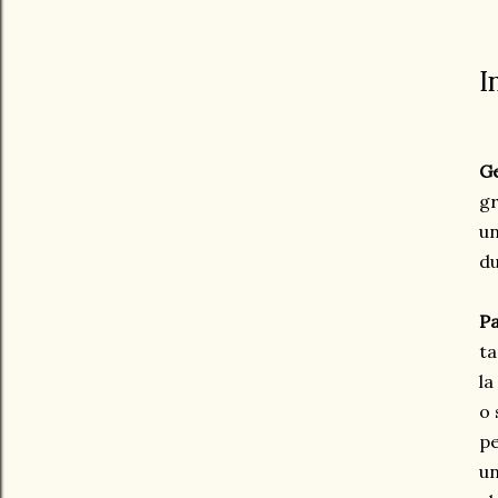
I
G
gr
u
du
Pa
ta
la
o 
pe
un