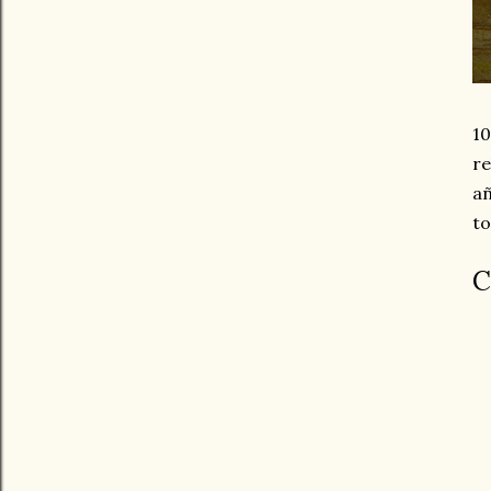
10
re
añ
to
C