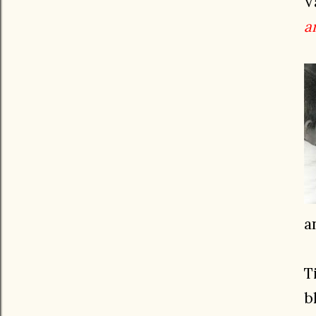
V
a
a
T
b