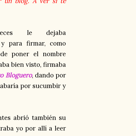
 un blog. A ver si te
veces le dejaba
 y para firmar, como
 de poner el nombre
aba bien visto, firmaba
ro Bloguero
, dando por
abaría por sucumbir y
ntes abrió también su
raba yo por allí a leer