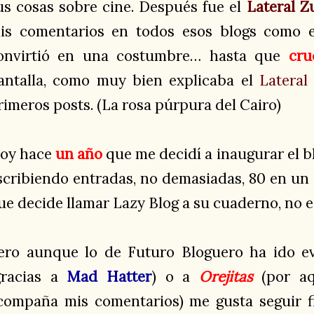
us cosas sobre cine. Después fue el
Lateral Z
is comentarios en todos esos blogs como e
onvirtió en una costumbre… hasta que
cru
antalla, como muy bien explicaba el
Lateral
rimeros posts. (La rosa púrpura del Cairo)
oy hace
un
año
que me decidí a inaugurar el b
scribiendo entradas, no demasiadas, 80 en un 
ue decide llamar Lazy Blog a su cuaderno, no e
ero aunque lo de Futuro Bloguero ha ido 
gracias a
Mad Hatter
) o a
Orejitas
(por aq
compaña mis comentarios) me gusta seguir