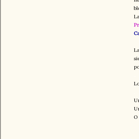
bl
La
Pr
Ca
L
si
p
.
.
Lo
.
Un
Un
O 