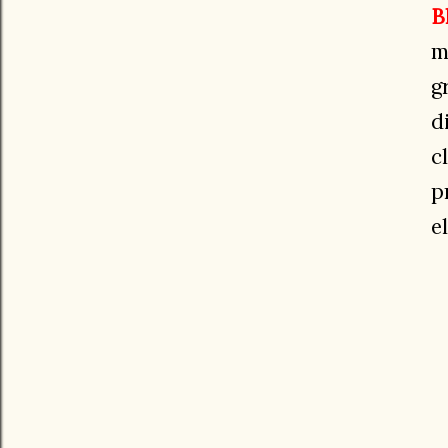
B
m
g
d
c
p
e