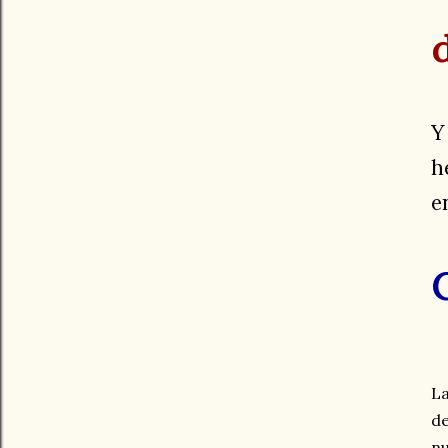
Y
h
e
La
d
nu