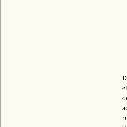
D
e
d
a
r