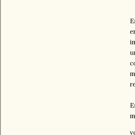
E
e
i
u
c
m
r
E
m
v