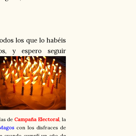
odos los que lo habéis
dos, y espero seguir
las de
Campaña Electoral
, la
 Magos
con los disfraces de
ue cuando cumplí un año de