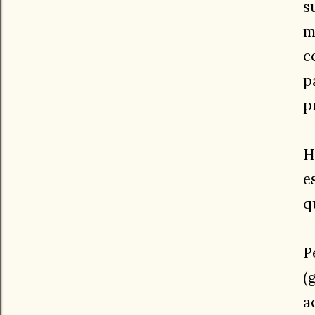
s
m
c
p
p
H
e
q
P
(
a