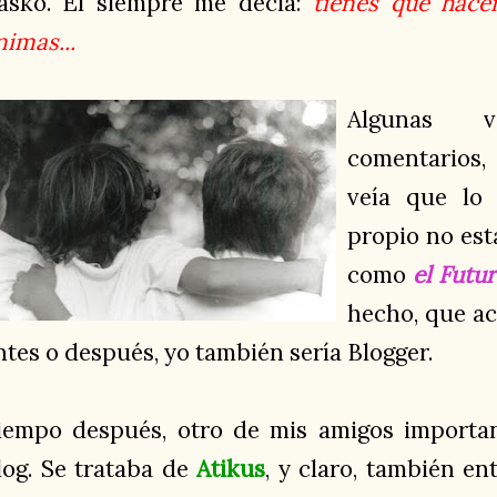
asko. El siempre me decía:
tienes que hacer
nimas...
Algunas 
comentarios,
veía que lo
propio no est
como
el Futu
hecho, que ac
ntes o después, yo también sería Blogger.
iempo después, otro de mis amigos importa
log. Se trataba de
Atikus
, y claro, también ent