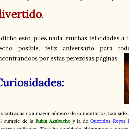
divertido
.
 dicho esto, pues nada, muchas felicidades a t
echo posible, feliz aniversario para to
ncontrandoos por estas perezosas páginas.
Curiosidades:
s entradas con mayor número de comentarios, han sido 
el cumple de la
Rubia Azabache
y la de
Queridos Reyes
estros políticos. (Esto ha cambiado últimamente, aunq