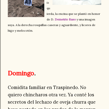
iz
qu
ierda, la encina que se plantó en honor
de D
. Demetrio Raso
y una imagen
suya. A la derecha rosquillas caseras y aguardiente, y licores de
higo y melocotón.
.
Domingo
.
Comidita familiar en Traspinedo. No
quiero chincharos otra vez. Ya conté los
secretos del lechazo de oveja churra que