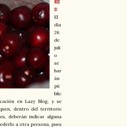
RE
S
:
El
día
26
de
juli
o
se
har
án
pú
blic
cación en Lazy Blog, y se
quen, dentro del territorio
es, deberán indicar alguna
cederlo a otra persona, pues