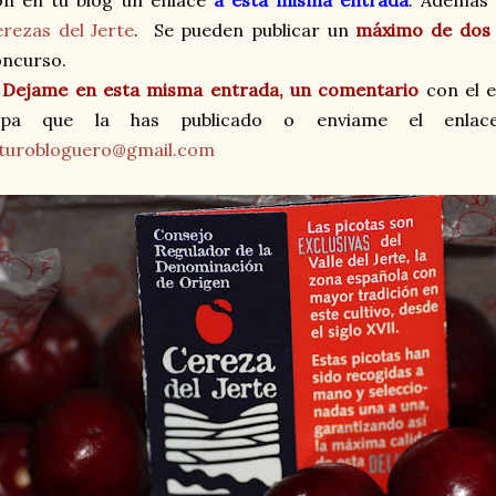
on en tu blog un enlace
a esta misma entrada
. Además 
rezas del Jerte
. Se pueden publicar un
máximo de dos 
oncurso.
.
Dejame en esta misma entrada, un comentario
con el e
epa que la has publicado o enviame el enlace
uturobloguero@gmail.com