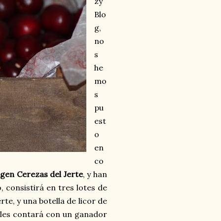
zy
Blo
g,
no
s
he
mo
s
pu
est
o
en
co
gen Cerezas del Jerte
, y han
 consistirá en tres lotes de
te, y una botella de licor de
uales contará con un ganador