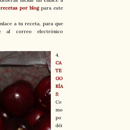
deberás incluir un enlace a
recetas por blog
para este
nlace a tu receta, para que
 al correo electrónico
4.
CA
TE
GO
RÍA
S
:
Co
mo
po
déi