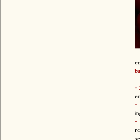
en
b
-
em
-
in
-
re
se