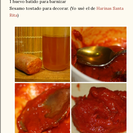
1 huevo batido para barnizar
Sesamo tostado para decorar. (Yo usé el de
Harinas Santa
Rita
)