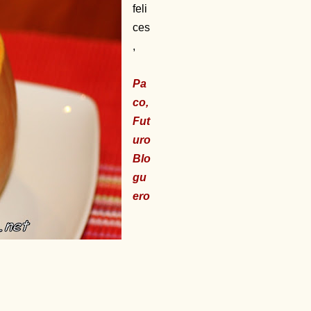
feli
ces
,
Pa
co,
Fut
uro
Blo
gu
ero