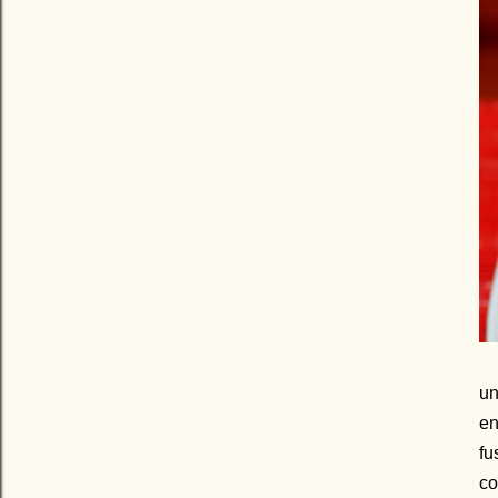
un
en
fu
co