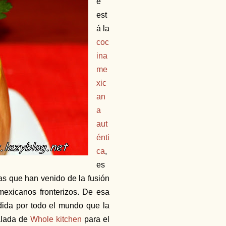
e
est
á la
coc
ina
me
xic
an
a
aut
énti
ca
,
es
as que han venido de la fusión
mexicanos fronterizos. De esa
ida por todo el mundo que la
alada de
Whole kitchen
para el