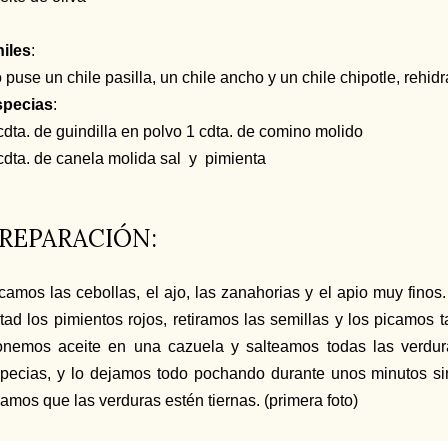
iles
:
 puse un chile pasilla, un chile ancho y un chile chipotle, rehid
specias
:
cdta. de guindilla en polvo 1 cdta. de comino molido
cdta. de canela molida sal y pimienta
REPARACIÓN:
camos las cebollas, el ajo, las zanahorias y el apio muy finos
tad los pimientos rojos, retiramos las semillas y los picamos 
nemos aceite en una cazuela y salteamos todas las verdura
pecias, y lo dejamos todo pochando durante unos minutos si
amos que las verduras estén tiernas. (primera foto)