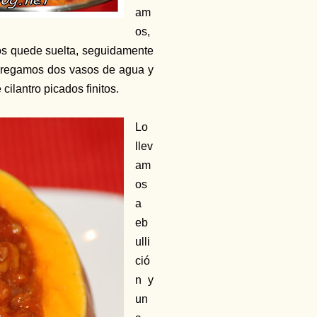
am
os,
os quede suelta, seguidamente
 Agregamos dos vasos de agua y
cilantro picados finitos.
Lo
llev
am
os
a
eb
ulli
ció
n y
un