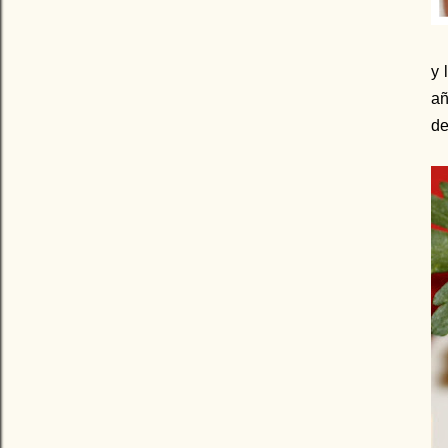
y 
añ
d