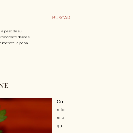
BUSCAR
 a paso de su
stronómico desde el
é merece la pena...
NE
Co
n lo
rica
qu