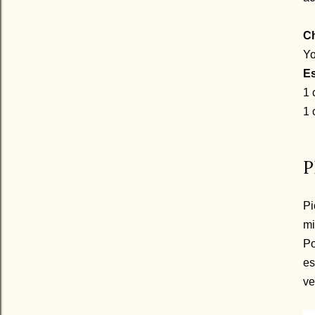
Ch
Yo
E
1 
1 
P
Pi
mi
Po
es
ve
.