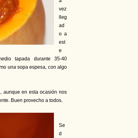
a
vez
lleg
ad
o a
est
e
edio tapada durante 35-40
omo una sopa espesa, con algo
ón, aunque en esta ocasión nos
iente. Buen provecho a todos.
Se
d