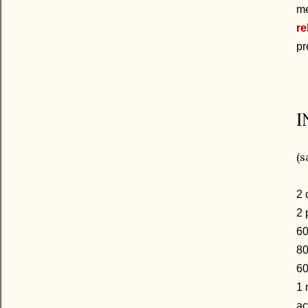
me
re
pr
I
(s
2 
2 
60
80
60
1 
ac