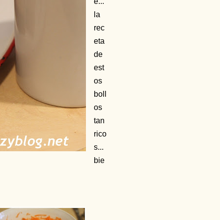
e...
la
rec
eta
de
est
os
boll
os
tan
rico
s...
bie