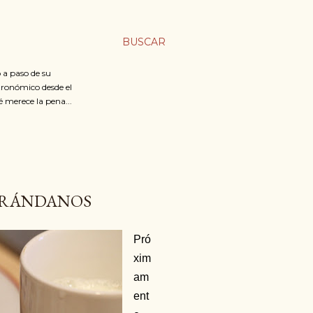
BUSCAR
 a paso de su
stronómico desde el
é merece la pena...
 ARÁNDANOS
Pró
xim
am
ent