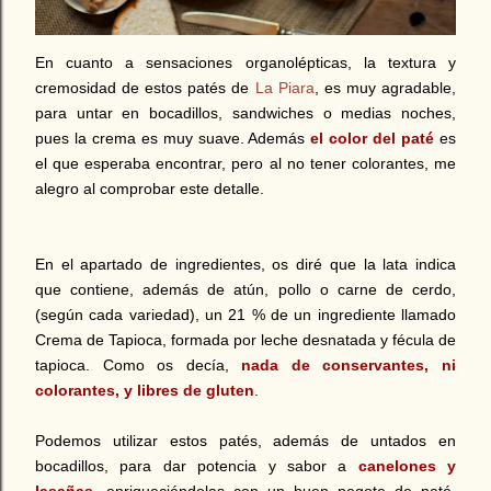
En cuanto a sensaciones organolépticas, la textura y
cremosidad de estos patés de
La Piara
, es muy agradable,
para untar en bocadillos, sandwiches o medias noches,
pues la crema es muy suave. Además
el color del paté
es
el que esperaba encontrar, pero al no tener colorantes, me
alegro al comprobar este detalle.
En el apartado de ingredientes, os diré que la lata indica
que contiene, además de atún, pollo o carne de cerdo,
(según cada variedad), un 21 % de un ingrediente llamado
Crema de Tapioca, formada por leche desnatada y fécula de
tapioca. Como os decía,
nada de conservantes, ni
colorantes, y libres de gluten
.
Podemos utilizar estos patés, además de untados en
bocadillos, para dar potencia y sabor a
canelones y
lasañas
, enriqueciéndolas con un buen pegote de paté.