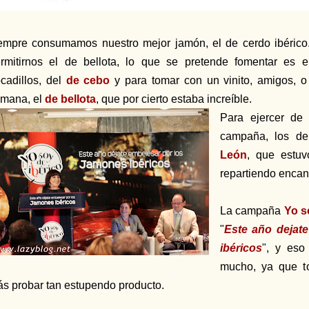
empre consumamos nuestro mejor jamón, el de cerdo ibéri
rmitirnos el de bellota, lo que se pretende fomentar es
cadillos, del
de cebo
y para tomar con un vinito, amigos, o 
mana, el
de bellota
, que por cierto estaba increíble.
Para ejercer de
campaña, los d
León
, que estuv
repartiendo encant
La campaña
Yo s
"
Este año dejat
ibéricos
", y eso
mucho, ya que 
s probar tan estupendo producto.