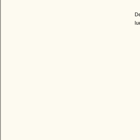
De
lu