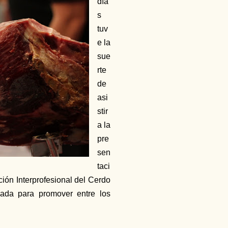
día
s
tuv
e la
sue
rte
de
asi
stir
a la
pre
sen
taci
ción Interprofesional del Cerdo
zada para promover entre los