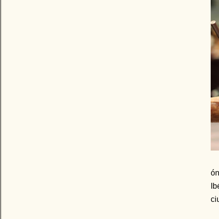
ón
Ib
ci