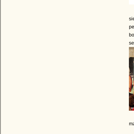
si
pe
bo
se
má