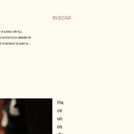
BUSCAR
 a paso de su
stronómico desde el
é merece la pena...
Ha
ce
un
os