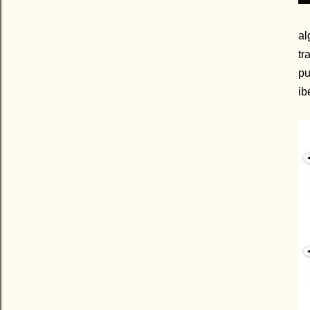
al
tr
pu
ib