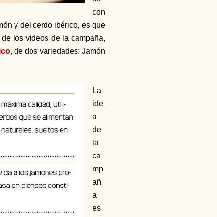
con
ón y del cerdo ibérico, es que
o de los videos de la campaña,
ico
, de dos variedades: Jamón
La
ide
a
de
la
ca
mp
añ
a
es