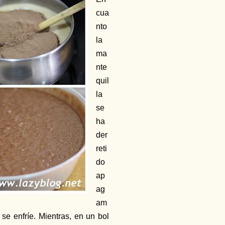
cua
nto
la
ma
nte
quil
la
se
ha
der
reti
do
ap
ag
am
e enfríe. Mientras, en un bol