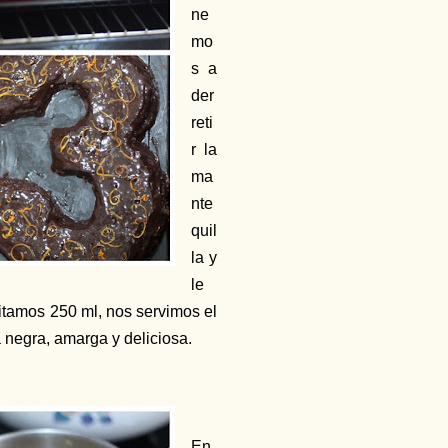
ne
mo
s a
der
reti
r la
ma
nte
quil
la y
le
itamos 250 ml, nos servimos el
 negra, amarga y deliciosa.
En