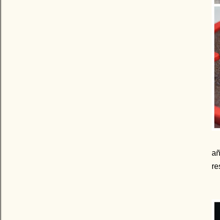
añ
re