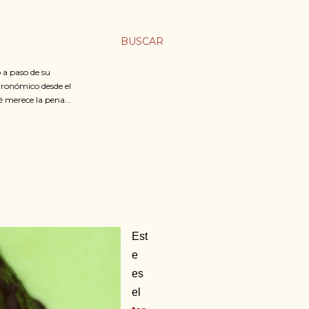
BUSCAR
 a paso de su
stronómico desde el
é merece la pena...
Est
e
es
el