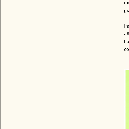
me
gr
In
añ
ha
co