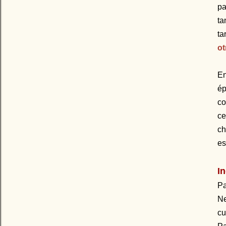
pa
ta
ta
ot
En
é
co
ce
ch
es
I
Pa
Ne
cu