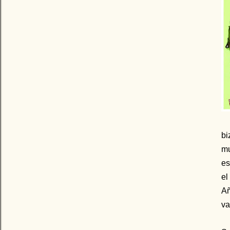
bi
mu
es
el
A
va