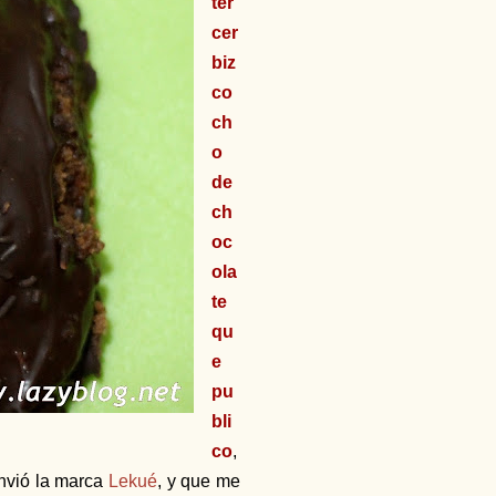
ter
cer
biz
co
ch
o
de
ch
oc
ola
te
qu
e
pu
bli
co
,
envió la marca
Lekué
, y que me