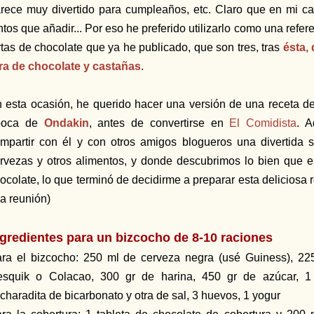
rece muy divertido para cumpleaños, etc. Claro que en mi cas
ntos que añadir... Por eso he preferido utilizarlo como una refe
rtas de chocolate que ya he publicado, que son tres, tras
ésta,
ra de chocolate y castañas
.
 esta ocasión, he querido hacer una versión de una receta d
poca de
Ondakin
, antes de convertirse en
El Comidista
. 
mpartir con él y con otros amigos blogueros una divertida
rvezas y otros alimentos, y donde descubrimos lo bien que e
ocolate, lo que terminó de decidirme a preparar esta deliciosa 
a reunión)
ngredientes para un bizcocho de 8-10 raciones
ra el bizcocho: 250 ml de cerveza negra (usé Guiness), 225
squik o Colacao, 300 gr de harina, 450 gr de azúcar, 1
charadita de bicarbonato y otra de sal, 3 huevos, 1 yogur