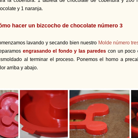
ra la cobertura: 1 tableta de chocolate de cobertura y 200 m
ocolate
y 1 naranja.
ómo hacer un bizcocho de chocolate número 3
menzamos lavando y secando bien nuestro
Molde número tre
reparamos
engrasando el fondo y las paredes
con un poco de
smoldado al terminar el proceso. Ponemos el horno a precal
lor arriba y abajo.