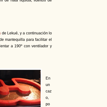
l de nata líquida, fideitos de
s
de Lekué, y a continuación lo
 mantequilla para facilitar el
entar a 190º con ventilador y
En
un
caz
o,
po