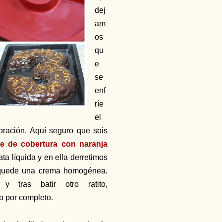
dej
am
os
qu
e
se
enf
ríe
el
coración. Aquí seguro que sois
te de cobertura con naranja
ta líquida y en ella derretimos
ue quede una crema homogénea.
tras batir otro ratito,
o por completo.