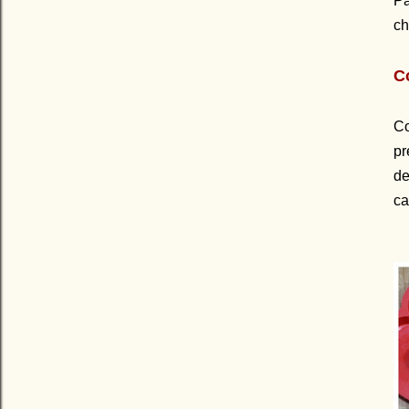
Pa
ch
C
Co
p
de
ca