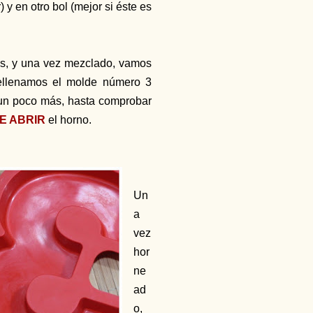
 y en otro bol (mejor si éste es
os, y una vez mezclado, vamos
Rellenamos el molde número 3
 un poco más, hasta comprobar
E ABRIR
el horno.
Un
a
vez
hor
ne
ad
o,