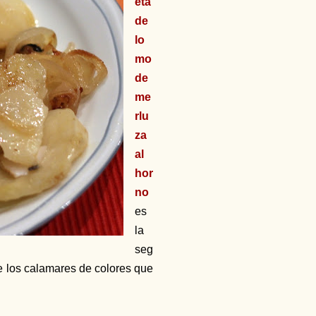
eta
de
lo
mo
de
me
rlu
za
al
hor
no
es
la
seg
 de los calamares de colores que