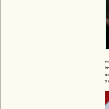
vi
l
re
o 