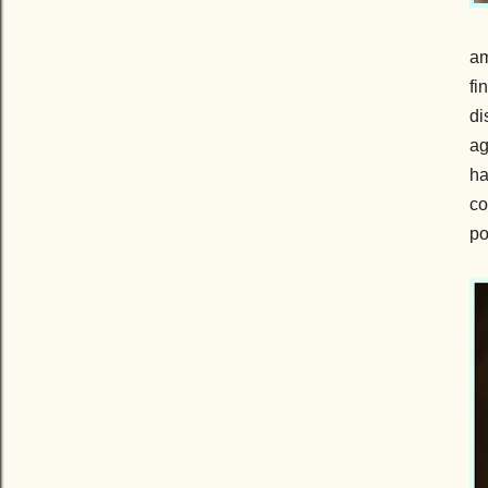
am
fi
di
ag
ha
co
po