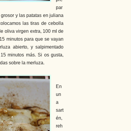
par
rosor y las patatas en juliana
colocamos las tiras de cebolla
 oliva virgen extra, 100 ml de
 15 minutos para que se vayan
luza abierto, y salpimentado
 15 minutos más. Si os gusta,
das sobre la merluza.
En
un
a
sart
én,
reh