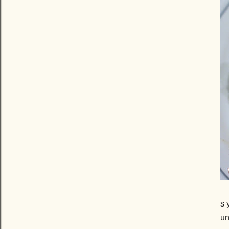
s 
un