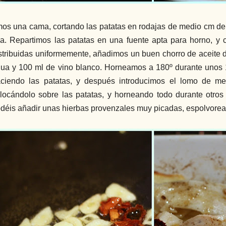
os una cama, cortando las patatas en rodajas de medio cm de g
na. Repartimos las patatas en una fuente apta para horno, y 
stribuidas uniformemente, añadimos un buen chorro de aceite de
ua y 100 ml de vino blanco. Horneamos a 180º durante unos
ciendo las patatas, y después introducimos el lomo de mer
locándolo sobre las patatas, y horneando todo durante otros
déis añadir unas hierbas provenzales muy picadas, espolvorea