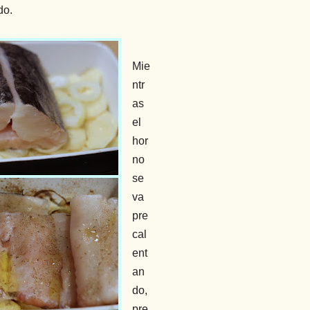
do.
Mie
ntr
as
el
hor
no
se
va
pre
cal
ent
an
do,
pre