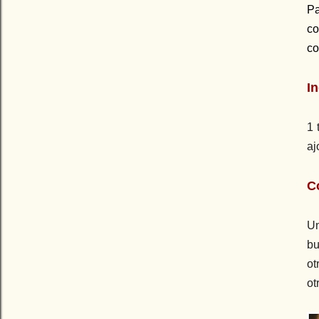
Pa
co
co
I
1 
aj
C
Un
bu
ot
ot