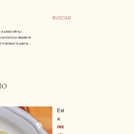
BUSCAR
 a paso de su
stronómico desde el
é merece la pena...
NO
Est
a
rec