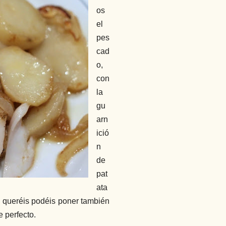
os
el
pes
cad
o,
con
la
gu
arn
ició
n
de
pat
ata
i queréis podéis poner también
 perfecto.