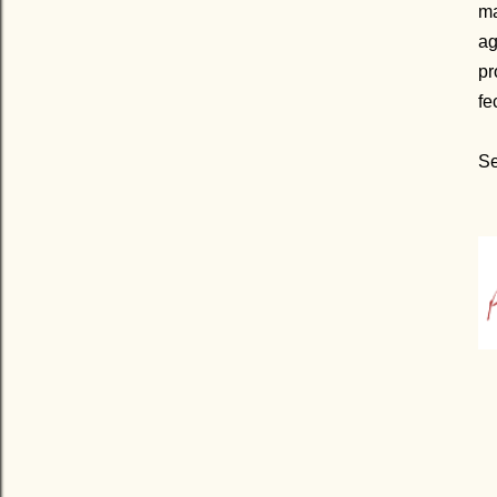
ma
a
pr
fe
Se