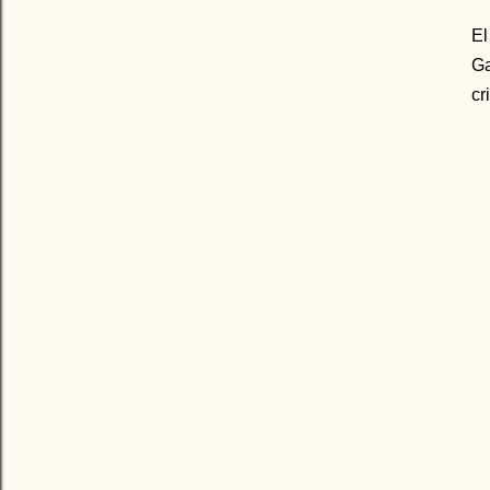
El
Ga
cr