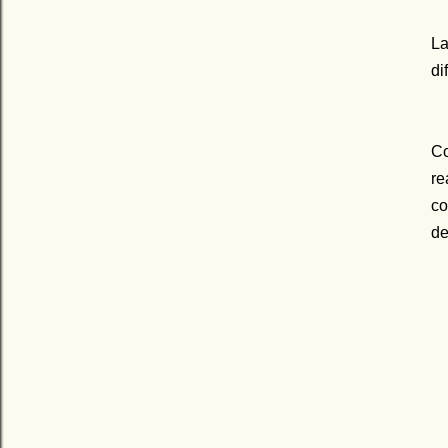
La
di
Co
re
co
de