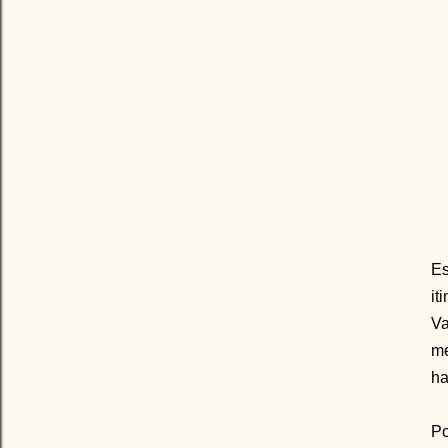
Es
it
Va
me
ha
Po