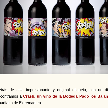
trás de esta impresionante y original etiqueta, con un 
ncontramos a
Crash, un vino de la Bodega Pago los Balan
uadiana
de Extremadura
.