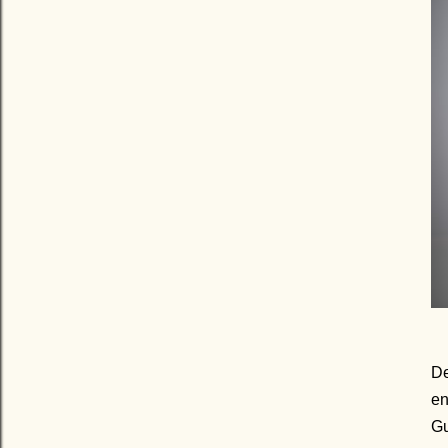
De
e
G