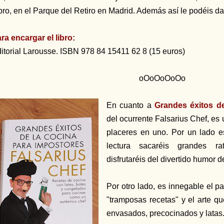
bro, en el Parque del Retiro en Madrid. Además así le podéis d
ra encargar el libro:
itorial Larousse. ISBN 978 84 15411 62 8 (15 euros)
oOoOoOoOo
En cuanto a
Grandes éxitos d
del ocurrente Falsarius Chef, es
placeres en uno. Por un lado es
lectura sacaréis grandes ra
disfrutaréis del divertido humor d
Por otro lado, es innegable el p
"tramposas recetas" y el arte q
envasados, precocinados y latas