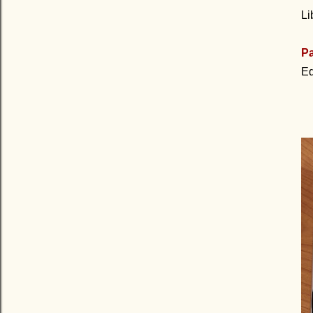
Li
Pa
Ed