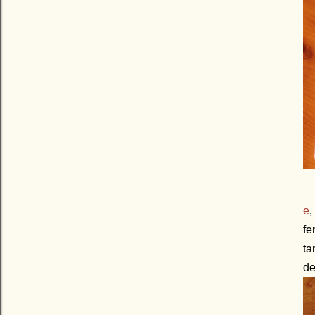
e
,
fe
ta
de