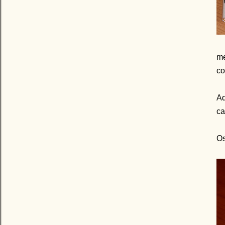
me
co
Ad
ca
Os