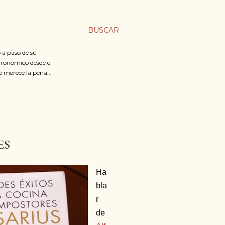
BUSCAR
 a paso de su
stronómico desde el
é merece la pena...
ES
Ha
bla
r
de