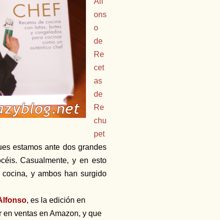
Alf
ons
o
de
Re
cet
as
de
Re
chu
pet
 pues estamos ante dos grandes
océis. Casualmente, y en esto
e cocina, y ambos han surgido
Alfonso
, es la edición en
der en ventas en Amazon, y que