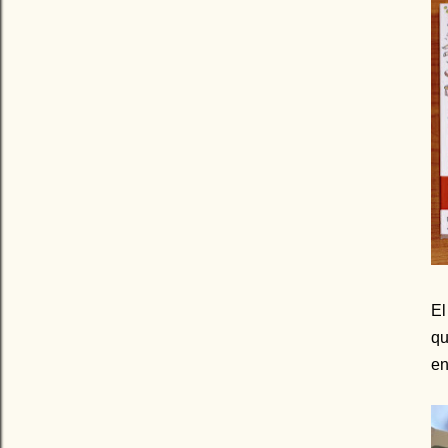
El
q
en