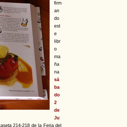
firm
an
do
est
e
libr
o
ma
ña
na
sá
ba
do
2
de
Ju
caseta 214-218 de la Feria del