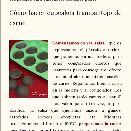
Cómo hacer cupcakes trampantojo de
carne
, -que os
Comenzamos con la salsa
explicaba en el párrafo anterior-
que ponemos en una hielera, para
tener congelados cubitos que
usaremos para conseguir el efecto
coulant al abrir nuestros pasteles
de carne. Repartimos bien la salsa
en la hielera y al congelador. Los
que sobren (solo vamos a usar 6)
nos valen para otra vez, o para
dosificar la salsa que queramos añadir a guisos,
estofados, arroces, croquetas, etc. Mientras
precalentamos el horno a 190ºC,
preparamos la carne
,
mezclando en un bol la carne picada con el pan rallado,