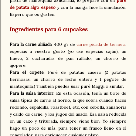
pasta de mantequilla azucarada, lo preparé con un
puré
de patata algo espeso
y con la manga hice la simulación.
Espero que os gusten.
Ingredientes para 6 cupcakes
Para la carne aliñada
: 400 gr de
carne picada de ternera
,
especias a vuestro gusto (yo usé especias cajún), un
huevo, 2 cucharadas de pan rallado, un chorro de
ajopere.
Para el copete
: Puré de patatas casero (2 patatas
hermosas, un chorro de leche entera y 1 pegote de
mantequilla.) También puedes usar puré Maggi o similar.
Para la salsa interior
: En esta ocasión, tenía un bote de
salsa típica de carne al horno, la que sobra cuando haces
redondo, espaldilla, roastbeef, etc, con cebolla, zanahoria
y caldo de carne, y los jugos del asado. Esa salsa reducida
en un cazo y triturada, siempre viene bien. Yo siempre
hago un poco de más, para tener un frasco lleno en el
congelador, para enriquecer cualquier plato.