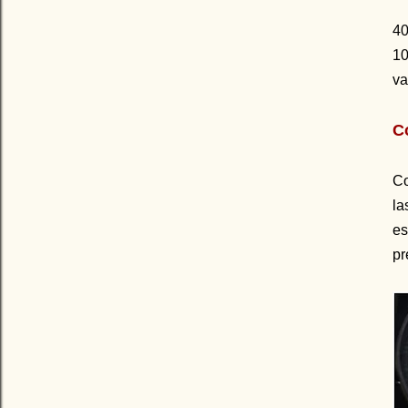
40
10
va
C
Co
la
es
pr