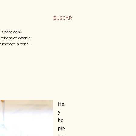
BUSCAR
 a paso de su
stronómico desde el
é merece la pena...
Ho
y
he
pre