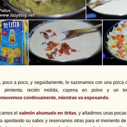
, poco a poco, y seguidamente, lo sazonamos con una pizca de
e pimienta, recién molida, cayena en polvo y un to
emovemos continuamente, mientras va espesando
.
camos el
salmón ahumado en tiritas
, y añadimos unas pocas
la aportando su sabor, y reservamos otras para el momento de s