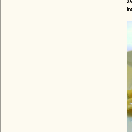
sa
in