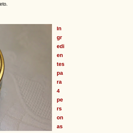
eto.
In
gr
edi
en
tes
pa
ra
4
pe
rs
on
as