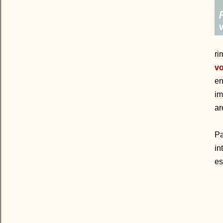
ri
vo
en
im
ar
Pa
in
es