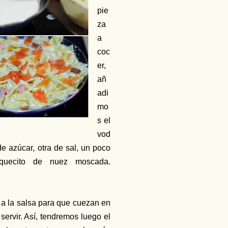
pie
za
a
coc
er,
añ
adi
mo
s el
vod
 azúcar, otra de sal, un poco
quecito de nuez moscada.
 a la salsa para que cuezan en
ervir. Así, tendremos luego el