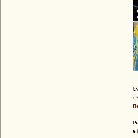
ka
d
R
Pi
el