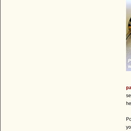
pa
se
he
Po
yo