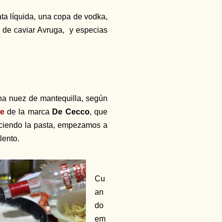
nata líquida, una copa de vodka,
de caviar Avruga, y especias
a nuez de mantequilla, según
le
de la marca
De Cecco
, que
ociendo la pasta, empezamos a
 lento.
Cu
an
do
em