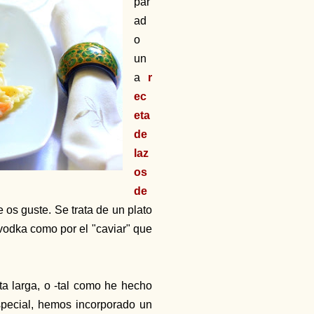
par
ad
o
un
a
r
ec
eta
de
laz
os
de
 os guste. Se trata de un plato
 vodka como por el "caviar" que
a larga, o -tal como he hecho
especial, hemos incorporado
un