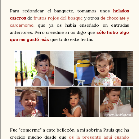
Para redondear el banquete, tomamos unos
helados
caseros
de
frutos rojos del bosque
y otros
de chocolate y
,
que ya os había enseñado en entradas
cardamomo
anteriores. Pero creedme si os digo que
sólo hubo algo
que todo este festín.
que me gustó más
Fue "comerme" a este bellezón, a mi sobrina Paula que ha
crecido mucho desde que
os la presenté aquí cuando