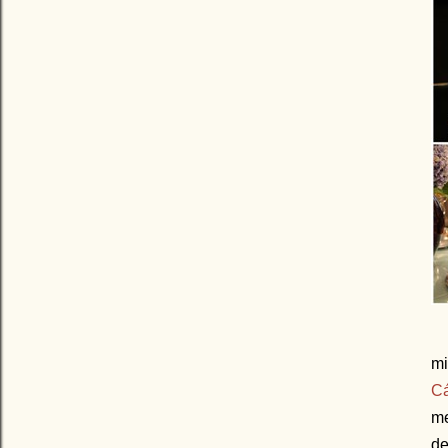
mi
C
me
de