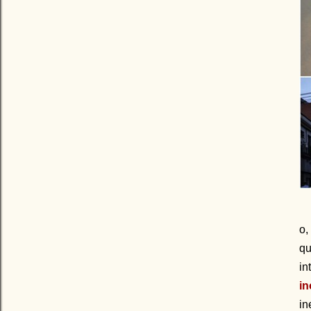
o,
qu
in
in
in