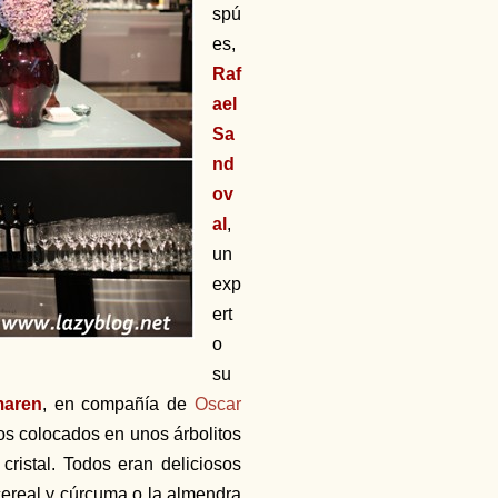
spú
es,
Raf
ael
Sa
nd
ov
al
,
un
exp
ert
o
su
aren
, en compañía de
Oscar
vos colocados en unos árbolitos
ristal. Todos eran deliciosos
 cereal y cúrcuma o la almendra