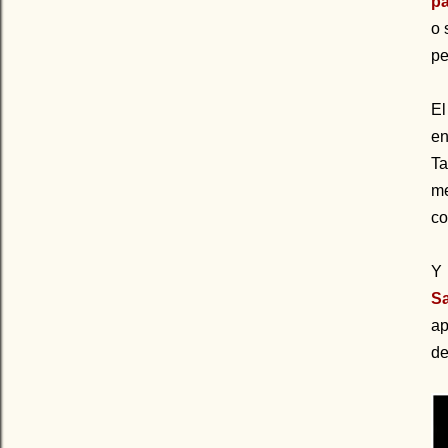
pa
o 
pe
El
en
T
me
co
Y
S
ap
de