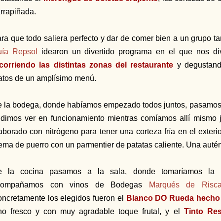
rrapiñada.
ra que todo saliera perfecto y dar de comer bien a un grupo 
ía Repsol
idearon un divertido programa en el que nos di
corriendo las distintas zonas del restaurante
y degustando
atos de un amplísimo menú.
 la bodega, donde habíamos empezado todos juntos, pasamos po
dimos ver en funcionamiento mientras comíamos allí mismo 
aborado con nitrógeno para tener una corteza fría en el exteri
ema de puerro con un parmentier de patatas caliente. Una autén
e la cocina pasamos a la sala, donde tomaríamos la m
compañamos con vinos de Bodegas
Marqués de Risc
ncretamente los elegidos fueron el
Blanco DO Rueda hecho 
no fresco y con muy agradable toque frutal, y el
Tinto Re