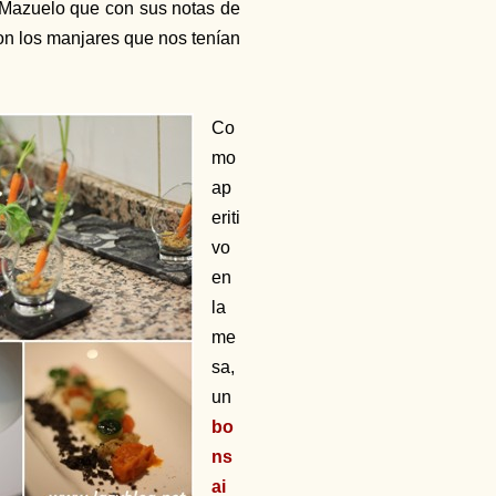
 Mazuelo que con sus notas de
on los manjares que nos tenían
Co
mo
ap
eriti
vo
en
la
me
sa,
un
bo
ns
ai