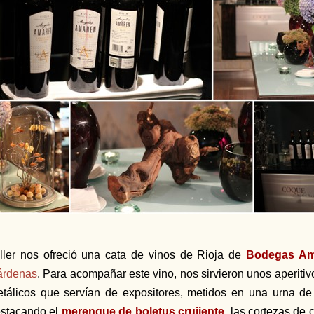
ller nos ofreció una cata de vinos de Rioja de
Bodegas Am
árdenas
. Para acompañar este vino, nos sirvieron unos aperiti
tálicos que servían de expositores, metidos en una urna de c
stacando el
merengue de boletus crujiente
, las cortezas de