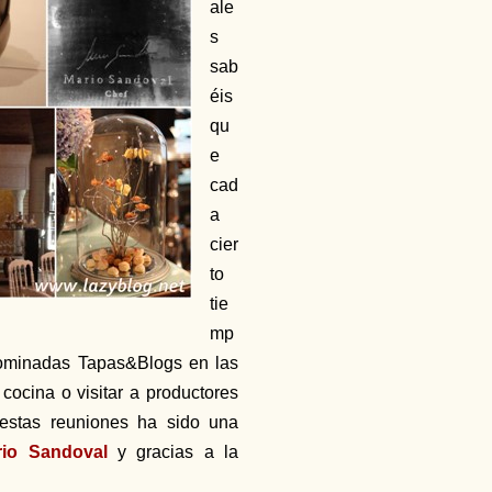
ale
s
sab
éis
qu
e
cad
a
cier
to
tie
mp
nominadas Tapas&Blogs en las
cocina o visitar a productores
e estas reuniones ha sido una
rio Sandoval
y gracias a la