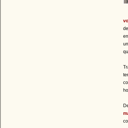
v
de
en
un
qu
Tr
te
co
ho
De
m
co