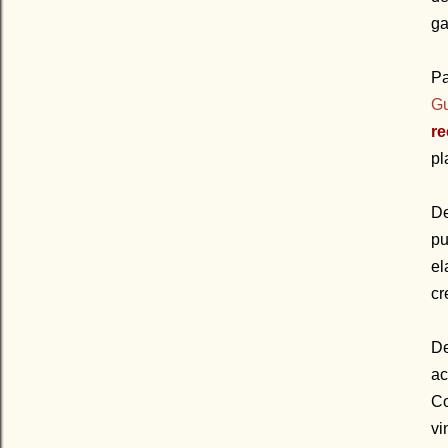
ga
Pa
Gu
re
pl
De
pu
el
cr
D
a
Co
vi