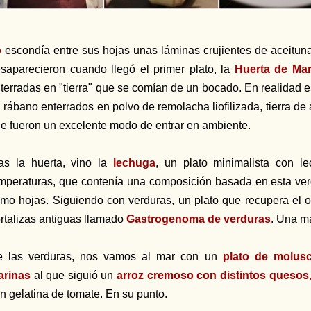
o
escondía entre sus hojas unas láminas crujientes de aceitun
saparecieron cuando llegó el primer plato, la
Huerta de Mar
terradas en "tierra" que se comían de un bocado. En realidad e
 rábano enterrados en polvo de remolacha liofilizada, tierra de
e fueron un excelente modo de entrar en ambiente.
as la huerta, vino la
lechuga
, un plato minimalista con le
mperaturas, que contenía una composición basada en esta verd
mo hojas. Siguiendo con verduras, un plato que recupera el o
rtalizas antiguas llamado
Gastrogenoma de verduras
. Una ma
 las verduras, nos vamos al mar con un
plato de molus
arinas
al que siguió un
arroz cremoso con distintos quesos
n gelatina de tomate. En su punto.