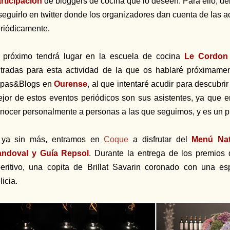
rticipación
de bloggers de cocina que lo deseen. Para ello, de
seguirlo en twitter donde los organizadores dan cuenta de las 
riódicamente.
 próximo tendrá lugar en la escuela de cocina
Le Cordon
tradas para esta actividad de la que os hablaré próximame
apas&Blogs en
Ourense
, al que intentaré acudir para descubr
jor de estos eventos periódicos son sus asistentes, ya que e
nocer personalmente a personas a las que seguimos, y es un pl
 ya sin más, entramos en
Coque
a disfrutar del
Menú Nat
andoval y Guía Repsol
. Durante la entrega de los premios d
eritivo, una copita de Brillat Savarin coronado con una e
licia.