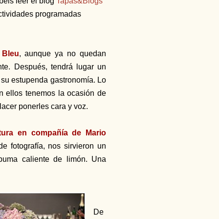
béis leer el blog
Tapas&Blogs
actividades programadas
 Bleu
, aunque ya no quedan
nte. Después, tendrá lugar un
ir su estupenda gastronomía. Lo
n ellos tenemos la ocasión de
acer ponerles cara y voz.
ura en compañía de Mario
e fotografía, nos sirvieron un
spuma caliente de limón. Una
De