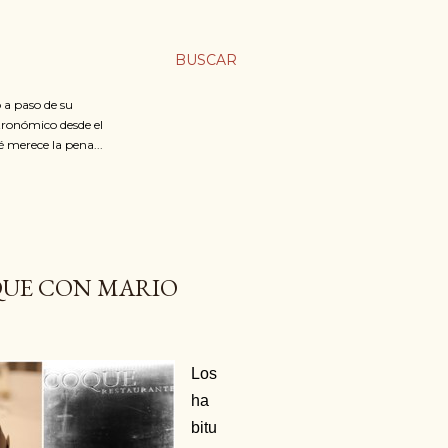
BUSCAR
 a paso de su
stronómico desde el
é merece la pena...
QUE CON MARIO
Los
ha
bitu