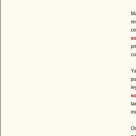
Ma
re
ce
s
pr
co
Ya
pu
le
so
ta
in
Os