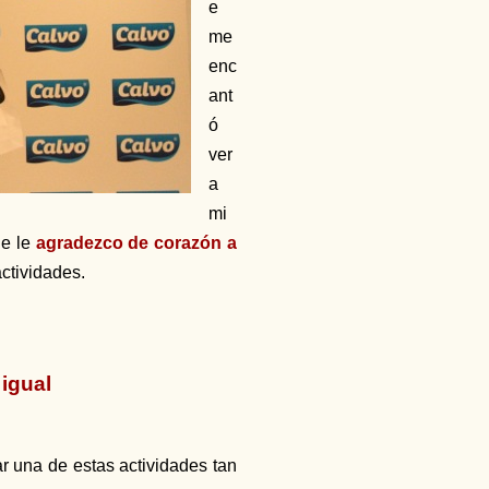
e
me
enc
ant
ó
ver
a
mi
ue le
agradezco de corazón a
actividades.
igual
 una de estas actividades tan