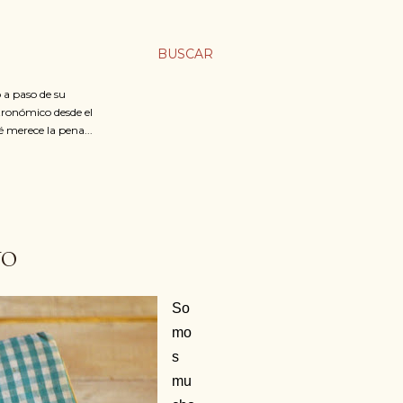
BUSCAR
 a paso de su
stronómico desde el
é merece la pena...
VO
So
mo
s
mu