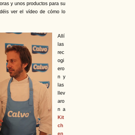
horas y unos productos para su
odéis ver el vídeo de cómo lo
Allí
las
rec
ogi
ero
n y
las
llev
aro
n a
Kit
ch
en