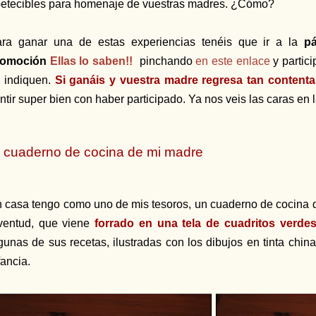
etecibles para homenaje de vuestras madres. ¿Cómo?
ra ganar una de estas experiencias tenéis que ir a la
p
romoción
Ellas lo saben!!
pinchando
en este enlace
y partic
 indiquen.
Si ganáis y vuestra madre regresa tan contenta
ntir super bien con haber participado. Ya nos veis las caras en l
l cuaderno de cocina de mi madre
 casa tengo como uno de mis tesoros, un cuaderno de cocina d
ventud, que viene
forrado en una tela de cuadritos verde
gunas de sus recetas, ilustradas con los dibujos en tinta chin
fancia.