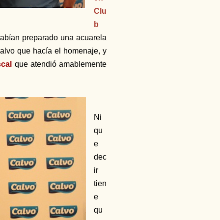
Clu
b
habían preparado una acuarela
alvo que hacía el homenaje, y
cal
que atendió amablemente
Ni
qu
e
dec
ir
tien
e
qu