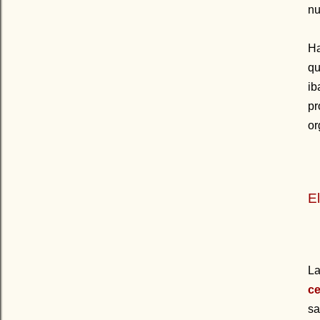
nu
Ha
qu
ib
pr
or
E
La
ce
sa