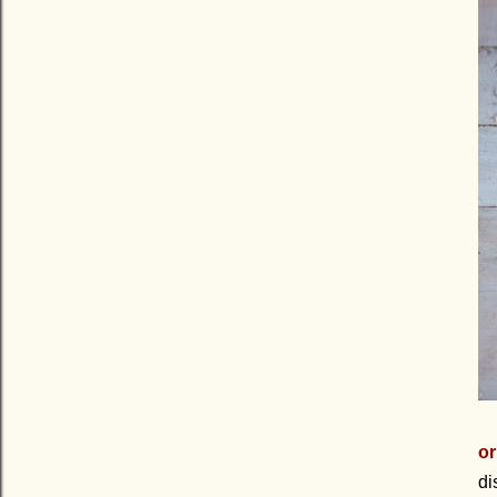
or
di