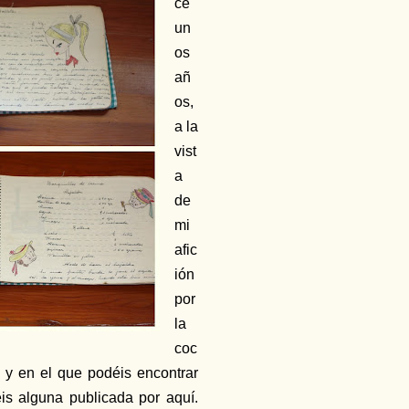
ce
un
os
añ
os,
a la
vist
a
de
mi
afic
ión
por
la
coc
 y en el que podéis encontrar
is alguna publicada por aquí.