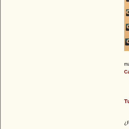
ma
Ca
T
¿P