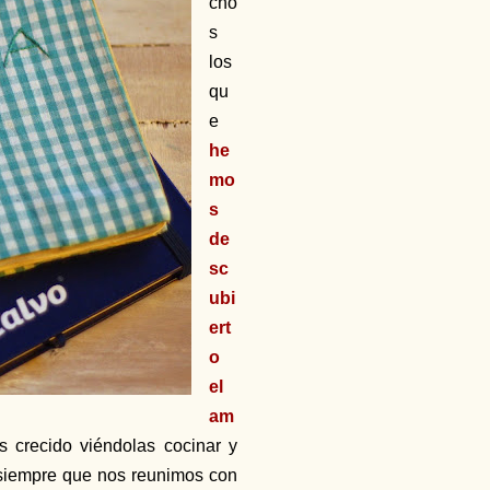
cho
s
los
qu
e
he
mo
s
de
sc
ubi
ert
o
el
am
s crecido viéndolas cocinar y
i siempre que nos reunimos con