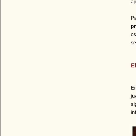
ap
Pa
p
os
se
E
En
ju
al
in