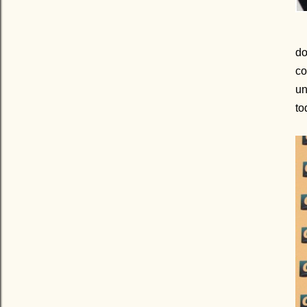
do
co
un
to