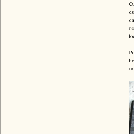
Cu
es
ca
re
lo
Po
he
ma