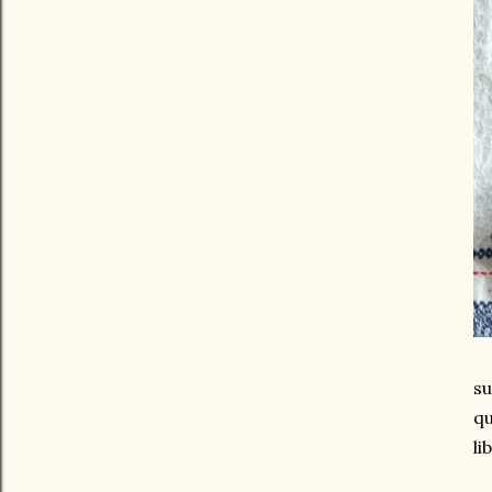
su
qu
li