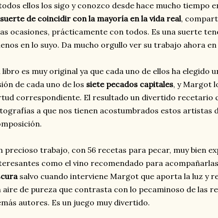
todos ellos los sigo y conozco desde hace mucho tiempo en
 suerte de coincidir con la mayoría en la vida real
, compar
as ocasiones, prácticamente con todos. Es una suerte ten
enos en lo suyo. Da mucho orgullo ver su trabajo ahora en l
 libro es muy original ya que cada uno de ellos ha elegido u
sión de cada uno de los
siete pecados capitales
, y Margot 
rtud correspondiente. El resultado un divertido recetario 
tografías a que nos tienen acostumbrados estos artistas de 
omposición.
 precioso trabajo, con 56 recetas para pecar, muy bien exp
teresantes como el vino recomendado para acompañarlas. 
scura
salvo cuando interviene Margot que aporta la luz y r
 aire de pureza que contrasta con lo pecaminoso de las re
más autores. Es un juego muy divertido.