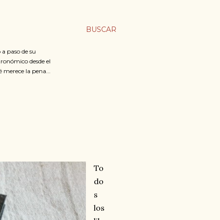
BUSCAR
 a paso de su
stronómico desde el
é merece la pena...
O
To
do
s
los