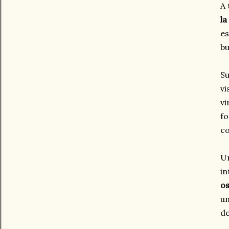
A 
la
es
bu
Su
vi
vi
fo
c
Un
in
o
un
de