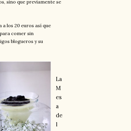
os, sino que previamente se
 a los 20 euros así que
 para comer sin
igos blogueros y su
La
M
es
a
de
l