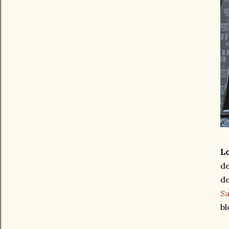
Lo
d
d
S
b