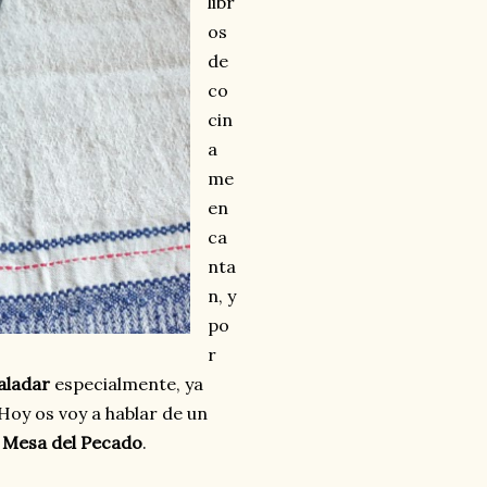
libr
os
de
co
cin
a
me
en
ca
nta
n, y
po
r
aladar
especialmente, ya
oy os voy a hablar de un
 Mesa del Pecado
.