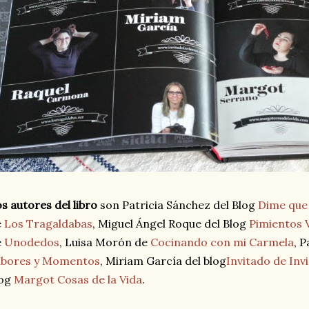
s autores del libro
son Patricia Sánchez del Blog
Dime que 
e
Los Tragaldabas
, Miguel Ángel Roque del Blog
Pimientos 
e
Unodedos
, Luisa Morón de
Cocinando con mi Carmela
, P
abores y Momentos
, Miriam García del blog
Invitado de Inv
log
Margot Cosas de la Vida
.