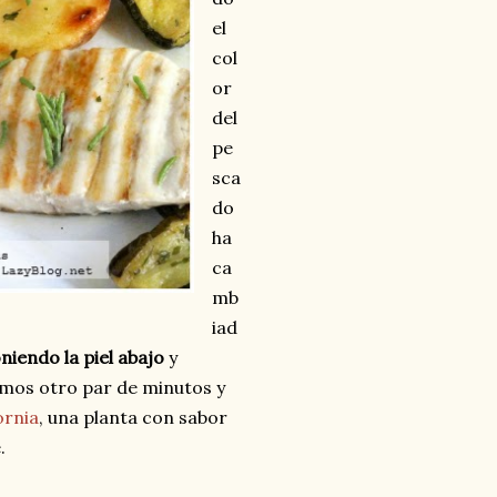
el
col
or
del
pe
sca
do
ha
ca
mb
iad
niendo la piel abajo
y
amos otro par de minutos y
ornia
, una planta con sabor
.