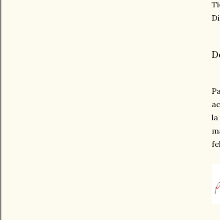
Ti
Di
D
Pa
ac
la
ma
fe