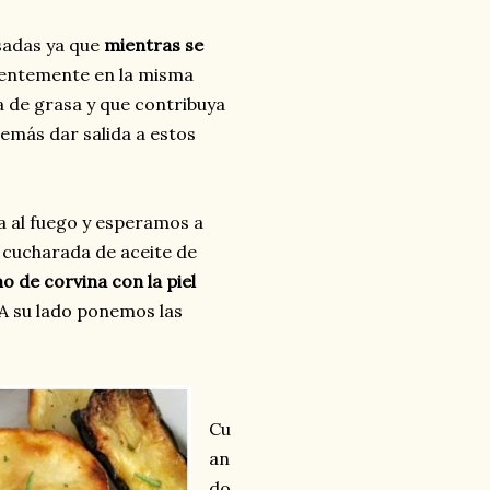
asadas ya que
mientras se
nientemente en la misma
a de grasa y que contribuya
demás dar salida a estos
a al fuego y esperamos a
 cucharada de aceite de
o de corvina con la piel
A su lado ponemos las
Cu
an
do