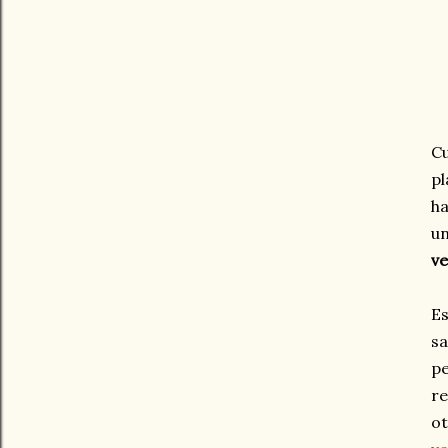
Cu
pl
ha
un
ve
Es
s
pe
re
ot