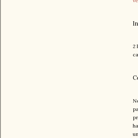
v
I
2 
ca
C
No
pa
pr
h
un