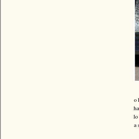
o 
ha
lo
a 