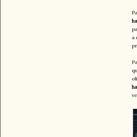
Pa
ha
pa
a 
pr
Pa
qu
ol
ha
ve