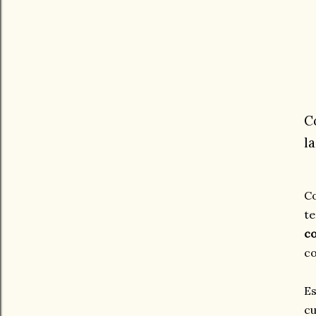
C
l
Co
te
c
co
Es
c