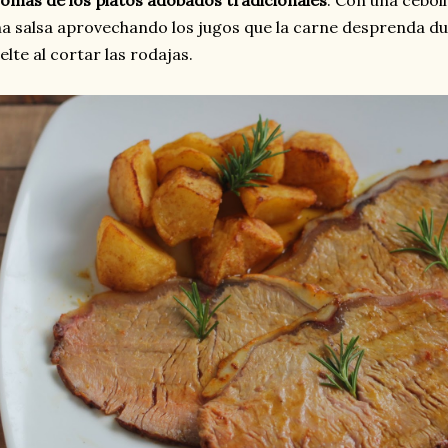
omas de los platos adobados tradicionales
. Con una cebol
a salsa aprovechando los jugos que la carne desprenda dur
elte al cortar las rodajas.