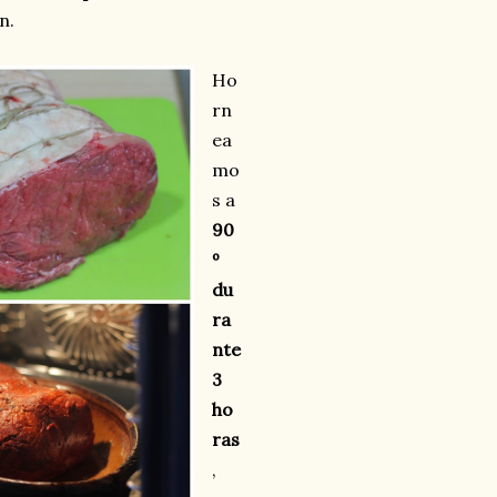
n.
Ho
rn
ea
mo
s a
90
º
du
ra
nte
3
ho
ras
,