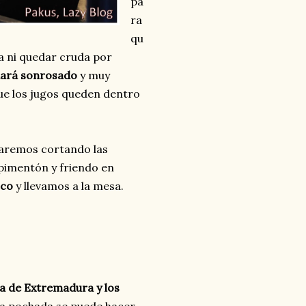
pa
ra
qu
a ni quedar cruda por
dará sonrosado
y muy
ue los jugos queden dentro
haremos cortando las
 pimentón y friendo en
sco
y llevamos a la mesa.
ra de Extremadura y los