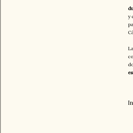
du
y 
pa
Cá
La
co
do
es
I