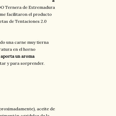
a
 DO Ternera de Extremadura
me facilitaron el producto
cetas de Tentaciones 2.0
o una carne muy tierna
ratura en el horno
 aporta un aroma
utar y para sorprender.
aproximadamente), aceite de
 pimentón agridulce de la