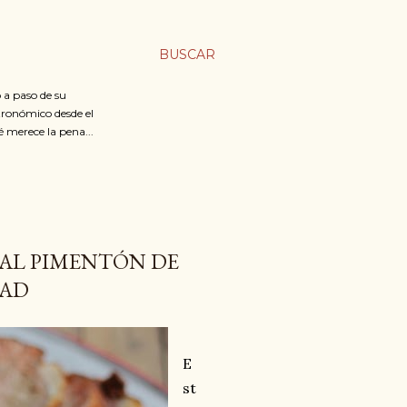
BUSCAR
 a paso de su
stronómico desde el
é merece la pena...
AL PIMENTÓN DE
DAD
E
st