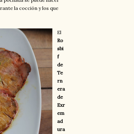
la pochada se puede hacer
ante la cocción y los que
El
Ro
sbi
f
de
Te
rn
era
de
Exr
em
ad
ura