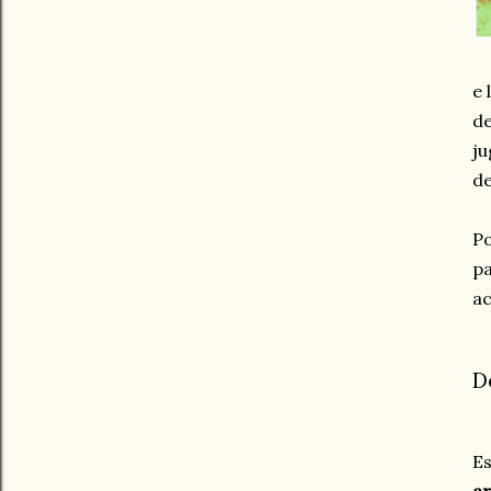
e 
de
ju
de
Po
pa
ac
D
Es