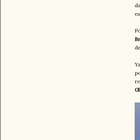
d
es
Po
B
de
Ya
po
re
G