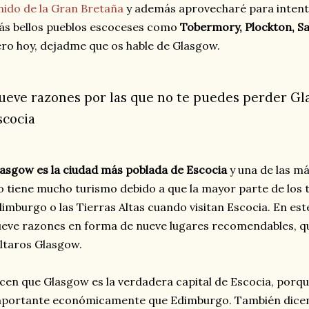
ido de la Gran Bretaña
y además aprovecharé para intent
s bellos pueblos escoceses como
Tobermory, Plockton, Sai
ro hoy, dejadme que os hable de Glasgow.
ueve razones por las que no te puedes perder Gla
scocia
asgow es la ciudad más poblada de Escocia
y una de las m
 tiene mucho turismo debido a que la mayor parte de los tu
imburgo o las Tierras Altas cuando visitan Escocia. En est
eve razones en forma de nueve lugares recomendables, q
ltaros Glasgow.
cen que Glasgow es la verdadera capital de Escocia, porq
portante económicamente que Edimburgo. También dicen 