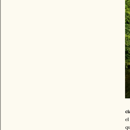
ci
el
qu