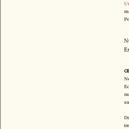
Un
má
Pe
N
E
Gl
No
Ed
nu
sa
Di
im