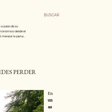
BUSCAR
 a paso de su
stronómico desde el
é merece la pena...
EDES PERDER
En
un
as