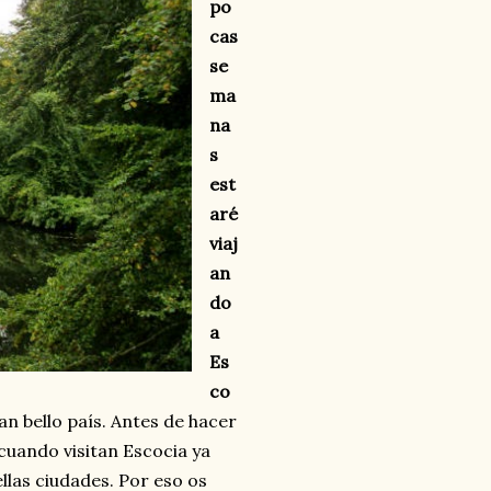
po
cas
se
ma
na
s
est
aré
viaj
an
do
a
Es
co
an bello país. Antes de hacer
 cuando visitan Escocia ya
llas ciudades. Por eso os