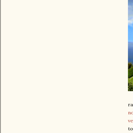
r
no
ve
to