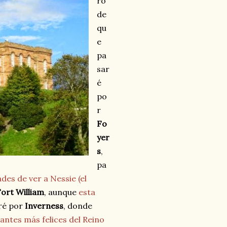
ro
de
qu
e
pa
sar
é
po
r
Fo
yer
s
,
pa
des de ver a Nessie (el
ort William
, aunque
esta
ré por
Inverness
, donde
tantes más felices del Reino