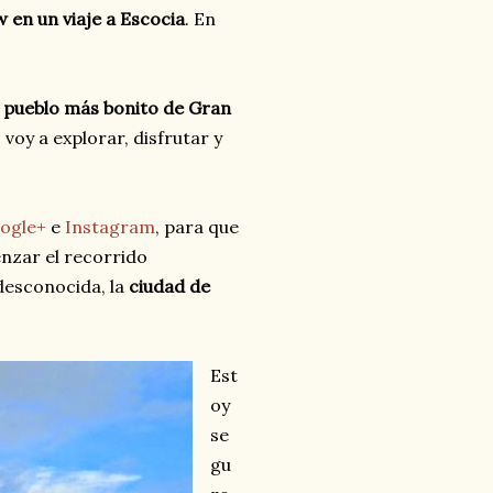
 en un viaje a Escocia
. En
 pueblo más bonito de Gran
voy a explorar, disfrutar y
ogle+
e
Instagram
, para que
enzar el recorrido
desconocida, la
ciudad de
Est
oy
se
gu