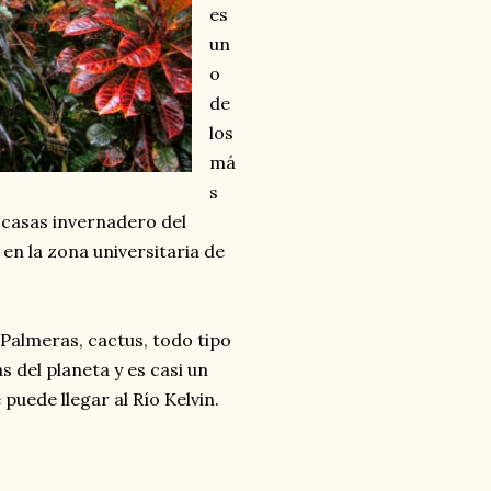
es
un
o
de
los
má
s
 casas invernadero del
, en la zona universitaria de
Palmeras, cactus, todo tipo
s del planeta y es casi un
puede llegar al Río Kelvin.