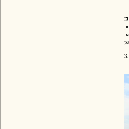
El
pu
pa
pa
3