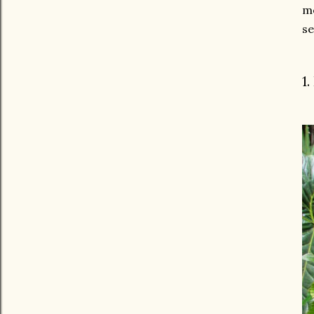
m
se
1