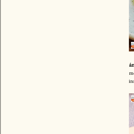
án
me
in