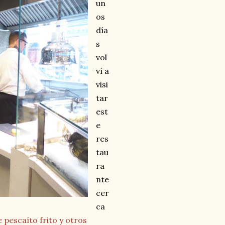
un
os
día
s
vol
ví a
visi
tar
est
e
res
tau
ra
nte
cer
ca
e pescaíto frito y otros