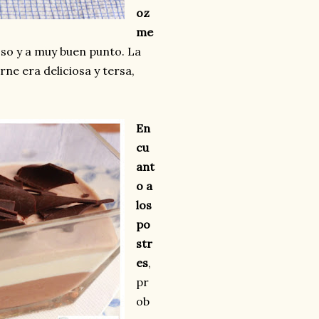
oz
me
oso y a muy buen punto. La
ne era deliciosa y tersa,
En
cu
ant
o a
los
po
str
es
,
pr
ob