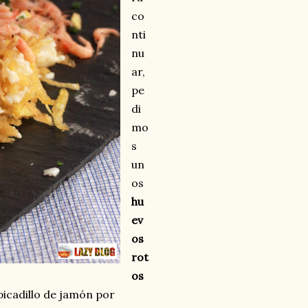
co
nti
nu
ar,
pe
di
mo
s
un
os
hu
ev
os
rot
os
l picadillo de jamón por