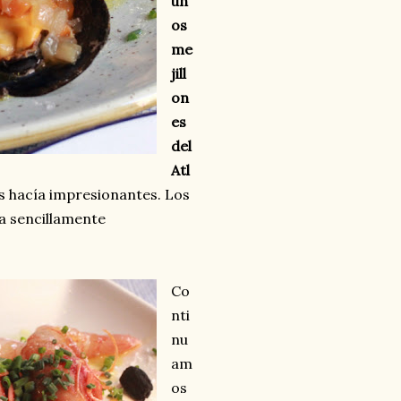
un
os
me
jill
on
es
del
Atl
s hacía impresionantes. Los
ra sencillamente
Co
nti
nu
am
os