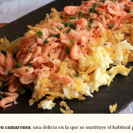
on camarones
, una delicia en la que se sustituye el habitua