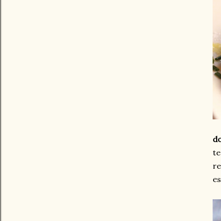
d
te
re
es