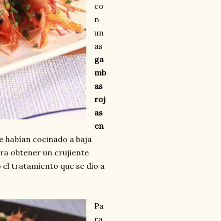
co
n
un
as
ga
mb
as
roj
as
en
e habían cocinado a baja
ara obtener un crujiente
 el tratamiento que se dio a
Pa
ra