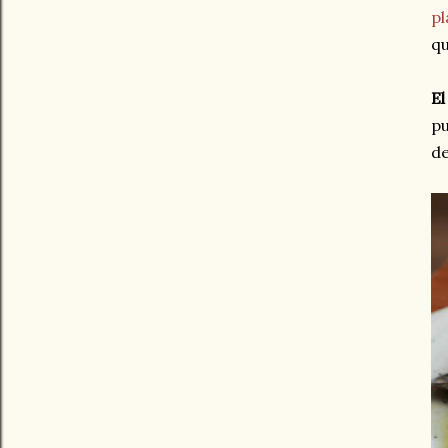
pl
qu
El
pu
de