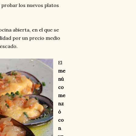
 probar los nuevos platos
cina abierta, en el que se
idad por un precio medio
pescado.
El
me
nú
co
me
nz
ó
co
n