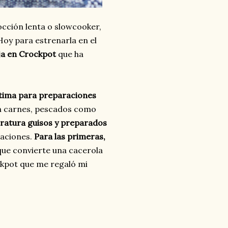
occión lenta o slowcooker,
Hoy para estrenarla en el
ja en Crockpot
que ha
ptima para preparaciones
en carnes, pescados como
eratura guisos y preparados
raciones.
Para las primeras,
 que convierte una cacerola
ockpot que me regaló mi