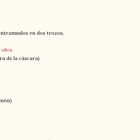
ontramuslos en dos trozos,
 oliva
ra de la cáscara)
imón)