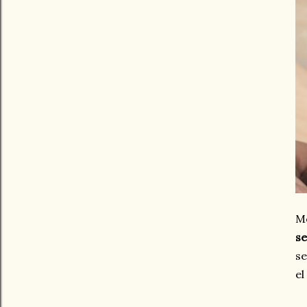
Me
se
se
el