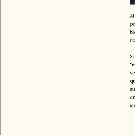
Al
pa
bl
re
Si
"e
ve
qu
su
en
su