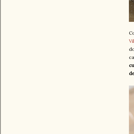
C
Vi
do
ca
cu
de