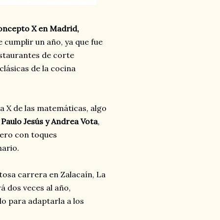
ncepto X en Madrid,
e cumplir un año, ya que fue
estaurantes de corte
lásicas de la cocina
ta X de las matemáticas, algo
 Paulo Jesús y Andrea Vota
,
pero con toques
nario.
tosa carrera en Zalacaín, La
á dos veces al año,
 para adaptarla a los