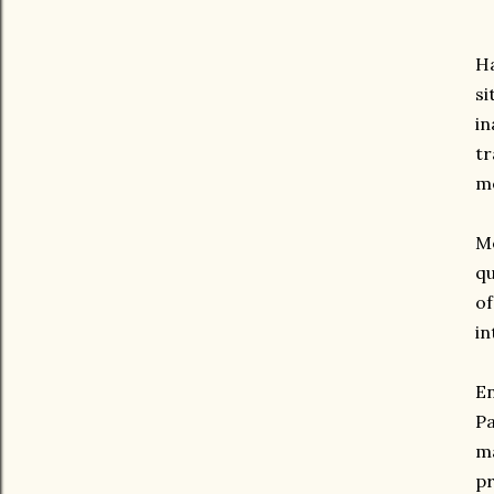
Ha
si
in
tr
m
Me
qu
of
in
En
Pa
ma
p