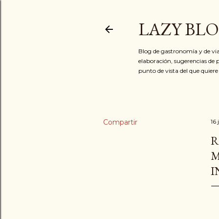
LAZY BL
Blog de gastronomía y de via
elaboración, sugerencias de p
punto de vista del que quiere
Compartir
16
R
M
I