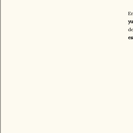
En
yu
de
es