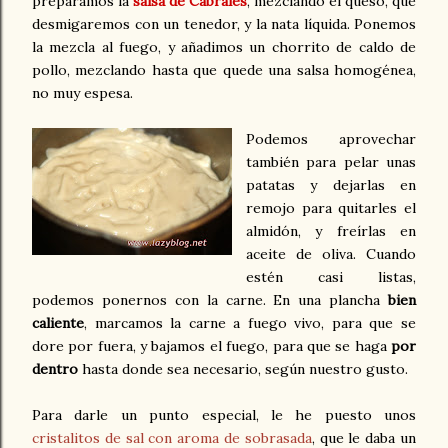
preparamos la
salsa de Cabrales
, mezclando el queso, que
desmigaremos con un tenedor, y la nata líquida. Ponemos
la mezcla al fuego, y añadimos un chorrito de caldo de
pollo, mezclando hasta que quede una salsa homogénea,
no muy espesa.
Podemos aprovechar
también para pelar unas
patatas y dejarlas en
remojo para quitarles el
almidón, y freírlas en
aceite de oliva. Cuando
estén casi listas,
podemos ponernos con la carne. En una plancha
bien
caliente
, marcamos la carne a fuego vivo, para que se
dore por fuera, y bajamos el fuego, para que se haga
por
dentro
hasta donde sea necesario, según nuestro gusto.
Para darle un punto especial, le he puesto unos
cristalitos de sal con aroma de sobrasada
, que le daba un