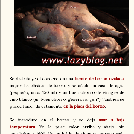
Se distribuye el cordero en una
fuente de horno ovalada,
mejor las clásicas de barro, y se añade un vaso de agua
(pequeño, unos 150 ml) y un buen chorro de vinagre de
vino blanco (un buen chorro, generoso, ¿eh?) También se
puede hacer directamente
en la placa del horno
.
Se introduce en el horno y se deja
asar a baja
temperatura
. Yo le puse calor arriba y abajo, sin
ventilador, a 160º. No os hablo de tiempos porque cada