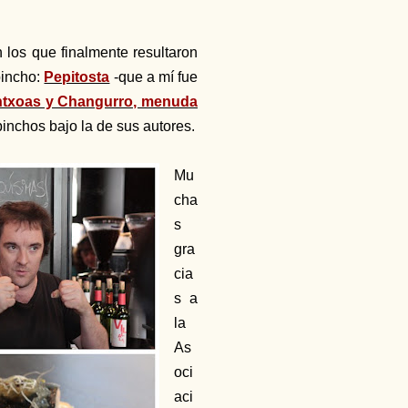
 los que finalmente resultaron
pincho:
Pepitosta
-que a mí fue
txoas y Changurro, menuda
pinchos bajo la de sus autores.
Mu
cha
s
gra
cia
s a
la
As
oci
aci