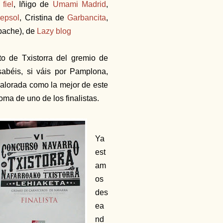
fiel
, Iñigo de
Umami Madrid
,
epsol
, Cristina de
Garbancita
,
bache), de
Lazy blog
to de Txistorra del gremio de
sabéis, si váis por Pamplona,
valorada como la mejor de este
oma de uno de los finalistas.
Ya
est
am
os
des
ea
nd