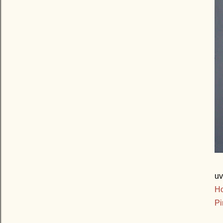
uv
Ho
Pi