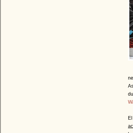
ne
As
du
W
El
ac