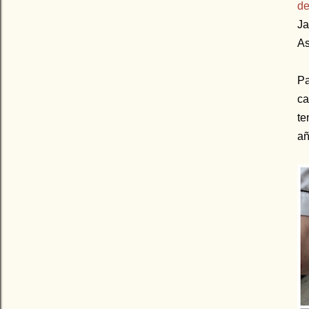
de
Ja
As
Pa
ca
te
añ