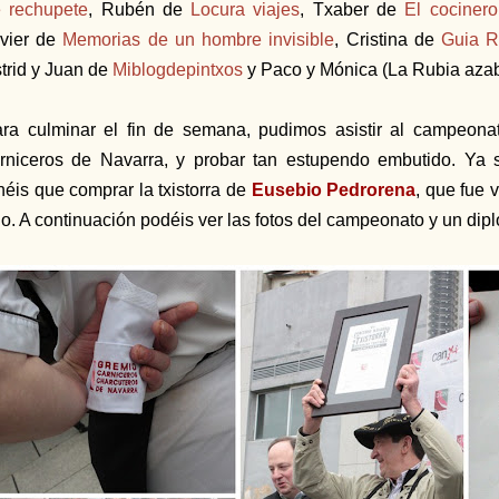
 rechupete
, Rubén de
Locura viajes
, Txaber de
El cocinero 
vier de
Memorias de un hombre invisible
, Cristina de
Guia R
trid y Juan de
Miblogdepintxos
y Paco y Mónica (La Rubia aza
ra culminar el fin de semana, pudimos asistir al campeona
rniceros de Navarra, y probar tan estupendo embutido. Ya 
néis que comprar la txistorra de
Eusebio Pedrorena
, que fue 
o. A continuación podéis ver las fotos del campeonato y un dipl