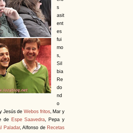
s
asit
ent
es
fui
mo
s,
Sil
bia
Re
do
nd
o
y Jesús de
Webos fritos
, Mar y
pe de
Espe Saavedra
, Pepa y
al Paladar
, Alfonso de
Recetas