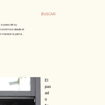
BUSCAR
 a paso de su
stronómico desde el
é merece la pena...
El
pas
ad
o