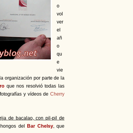
o
vol
ver
el
añ
o
qu
e
vie
a organización por parte de la
ro
que nos resolvió todas las
fotografías y vídeos de
Cherry
rija de bacalao, con pil-pil de
 hongos del
Bar Chelsy
, que