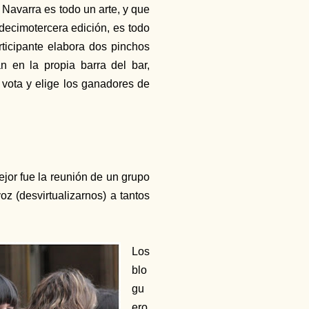
 Navarra es todo un arte, y que
decimotercera edición, es todo
ticipante elabora dos pinchos
n en la propia barra del bar,
vota y elige los ganadores de
mejor fue la reunión de un grupo
z (desvirtualizarnos) a tantos
Los
blo
gu
ero