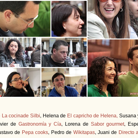
e
La cocinade Silbi
, Helena de
El capricho de Helena,
Susana 
avier de
Gastronomía y Cía
, Lorena de
Sabor gourmet
, Es
ustavo de
Pepa cooks
, Pedro de
Wikitapas
, Juani de
Directo 