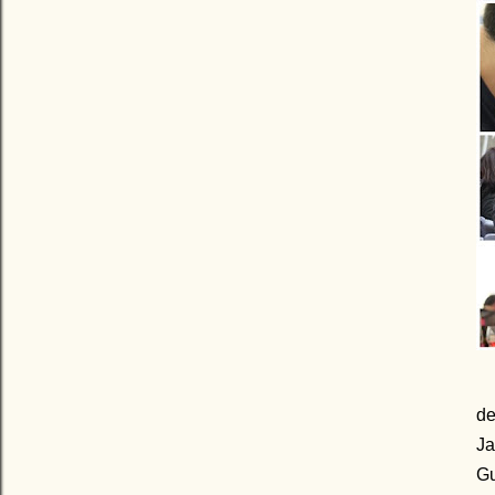
d
J
G