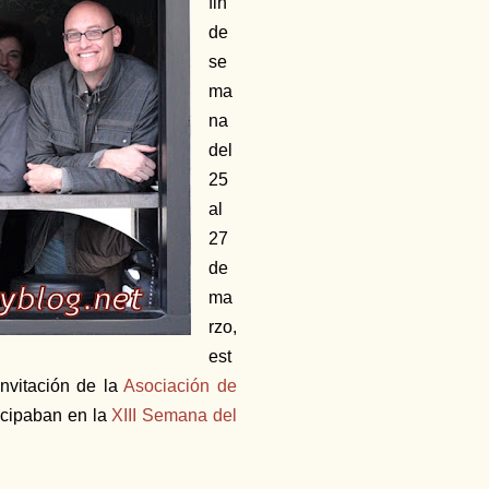
fin
de
se
ma
na
del
25
al
27
de
ma
rzo,
est
nvitación de la
Asociación de
icipaban en la
XIII Semana del