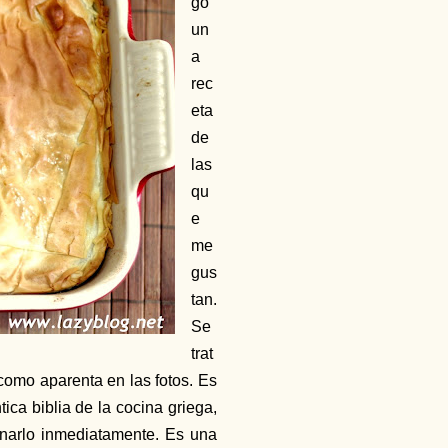
go
un
a
rec
eta
de
las
qu
e
me
gus
tan.
Se
trat
 como aparenta en las fotos. Es
ntica biblia de la cocina griega,
narlo inmediatamente. Es una