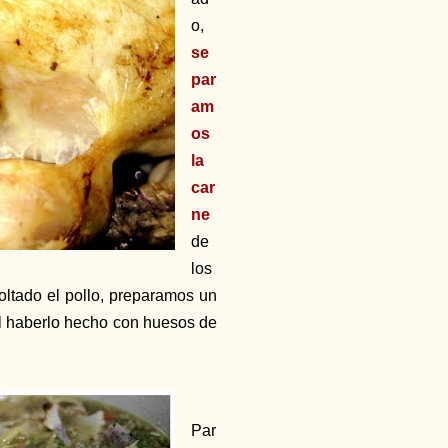
o,
se
par
am
os
la
car
ne
de
los
ltado el pollo, preparamos un
al haberlo hecho con huesos de
Par