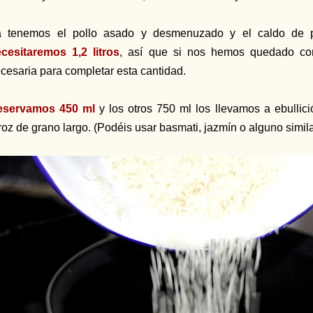
 tenemos el pollo asado y desmenuzado y el caldo de p
cesitaremos 1,2 litros
, así que si nos hemos quedado co
cesaria para completar esta cantidad.
eservamos 450 ml
y los otros 750 ml los llevamos a ebullic
roz de grano largo. (Podéis usar basmati, jazmín o alguno simil