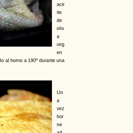
ace
ite
de
oliv
a
virg
en
lo al horno a 190º durante una
Un
a
vez
hor
ne
ad