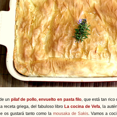
de un
pilaf de pollo, envuelto en pasta filo
, que está tan rico
a receta griega, del fabuloso libro
La cocina de Vefa
, la auté
e os gustará tanto como la
mousaka de Sakis
.
Vamos a coci