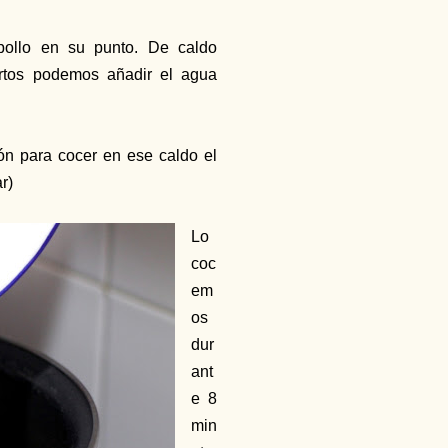
ollo en su punto. De caldo
rtos podemos añadir el agua
ión para cocer en ese caldo el
ar)
Lo
coc
em
os
dur
ant
e 8
min