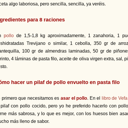
ceta algo laboriosa, pero sencilla, sencilla, ya veréis.
ngredientes para 8 raciones
n
pollo
de 1,5-1,8 kg aproximadamente, 1 zanahoria, 1 pu
shidratadas Trevijano o similar, 1 cebolla, 350 gr de arr
ntequilla, 100 gr de almendras laminadas, 50 gr de piñon
rinto, 4 láminas de pasta filo, aceite de oliva virgen extra, sal,
sto.
ómo hacer un pilaf de pollo envuelto en pasta filo
 primero que necesitamos es
asar el pollo
. En el
libro de Vefa
 pilaf con pollo cocido, pero yo he preferido hacerlo con po
rne más sabrosa, y lo que es mejor, con los huesos bien as
cho más lleno de sabor.