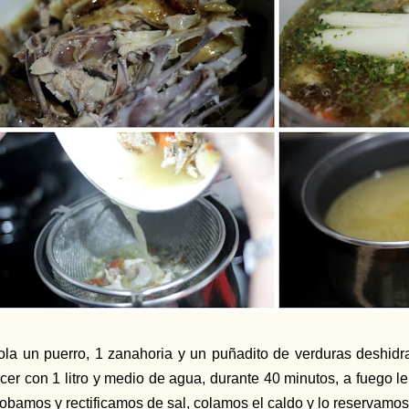
ola un puerro, 1 zanahoria y un puñadito de verduras deshidr
cer con 1 litro y medio de agua, durante 40 minutos, a fuego len
obamos y rectificamos de sal, colamos el caldo y lo reservamos