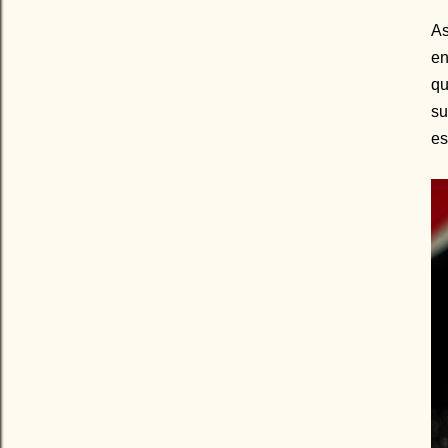
As
en
qu
su
es