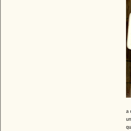
a 
u
n
qu