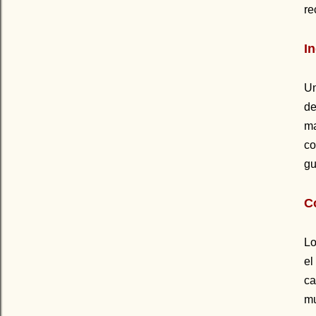
re
I
U
de
ma
co
gu
C
Lo
el
ca
mu