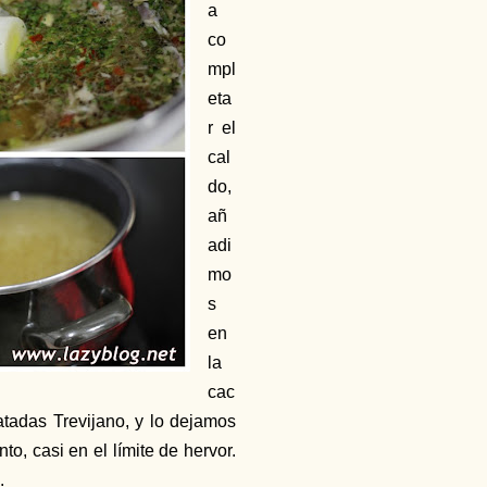
a
co
mpl
eta
r el
cal
do,
añ
adi
mo
s
en
la
cac
atadas Trevijano, y lo dejamos
to, casi en el límite de hervor.
.