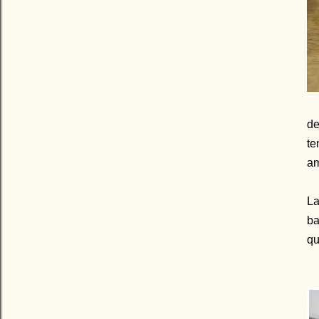
d
te
am
L
ba
qu