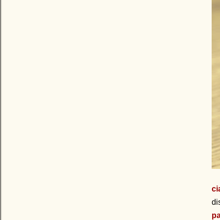
ci
di
p