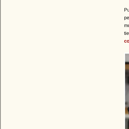
Pu
pe
mo
ti
co