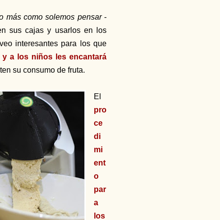
sto más como solemos pensar
-
n sus cajas y usarlos en los
veo interesantes para los que
y a los niños les encantará
ten su consumo de fruta.
El
pro
ce
di
mi
ent
o
par
a
los