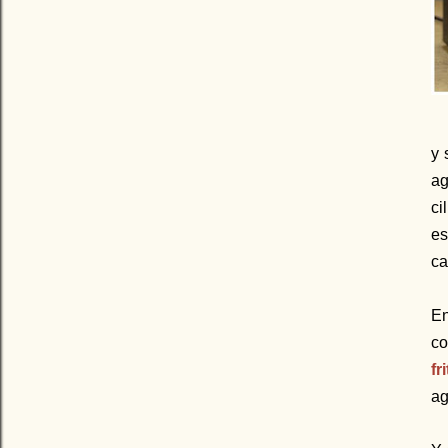
y 
ag
ci
es
ca
En
co
fr
ag