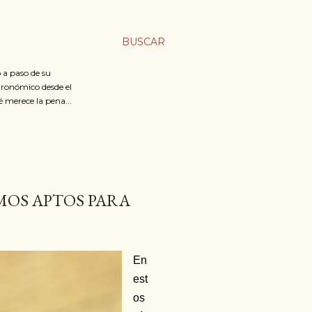
BUSCAR
 a paso de su
stronómico desde el
é merece la pena...
MOS APTOS PARA
En
est
os