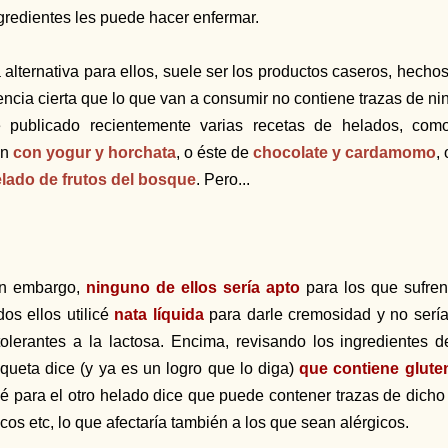
gredientes les puede hacer enfermar.
 alternativa para ellos, suele ser los productos caseros, hecho
encia cierta que lo que van a consumir no contiene trazas de n
 publicado recientemente varias recetas de helados, com
on
con yogur y horchata
, o éste de
chocolate y cardamomo
,
lado de frutos del bosque
. Pero...
in embargo,
ninguno de ellos sería apto
para los que sufre
dos ellos utilicé
nata líquida
para darle cremosidad y no sería
tolerantes a la lactosa. Encima, revisando los ingredientes de
iqueta dice (y ya es un logro que lo diga)
que contiene glute
é para el otro helado dice que puede contener trazas de dicho 
cos etc, lo que afectaría también a los que sean alérgicos.