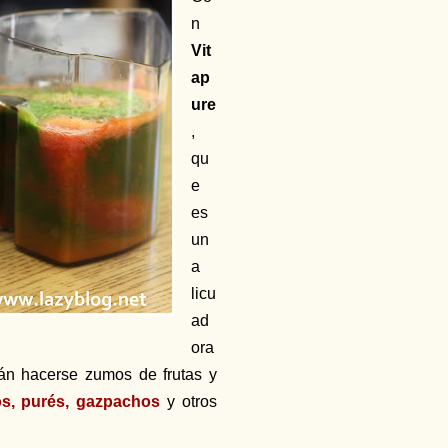
n
Vit
ap
ure
,
qu
e
es
un
a
licu
ad
ora
rán hacerse zumos de frutas y
os, purés, gazpachos
y otros