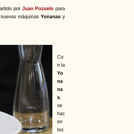
artido por
Juan Pozuelo
para
as nuevas máquinas
Yonanas
y
Co
n la
Yo
na
na
s
,
se
hac
en
los