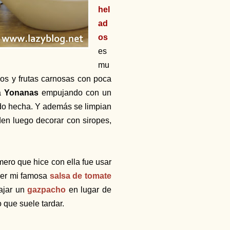
hel
ad
os
es
mu
gos y frutas carnosas con poca
la
Yonanas
empujando con un
ado hecha. Y además se limpian
den luego decorar con siropes,
imero que hice con ella fue usar
cer mi famosa
salsa de tomate
bajar un
gazpacho
en lugar de
o que suele tardar.