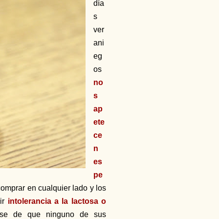
día
s
ver
ani
eg
os
no
s
ap
ete
ce
n
es
pe
omprar en cualquier lado y los
rir
intolerancia a la lactosa o
arse de que ninguno de sus