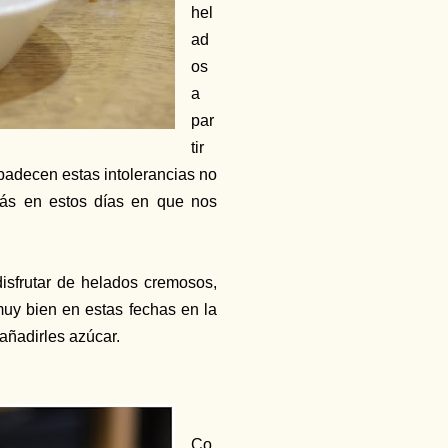
hel
ad
os
a
par
tir
padecen estas intolerancias no
más en estos días en que nos
isfrutar de helados cremosos,
muy bien en estas fechas en la
añadirles azúcar.
Co