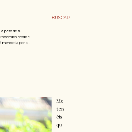
BUSCAR
 a paso de su
stronómico desde el
é merece la pena...
Me
ten
éis
qu