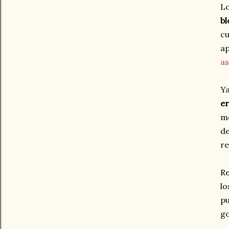
Lo
bl
cu
ap
as
Ya
er
me
de
re
R
lo
pu
g