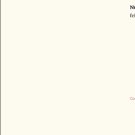
Nu
fe
Co