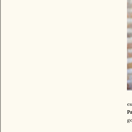
es
P
ge