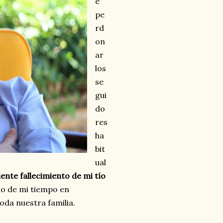
e
pe
rd
on
ar
los
se
gui
do
res
ha
bit
ual
iente fallecimiento de mi tío
o de mi tiempo en
toda nuestra familia.