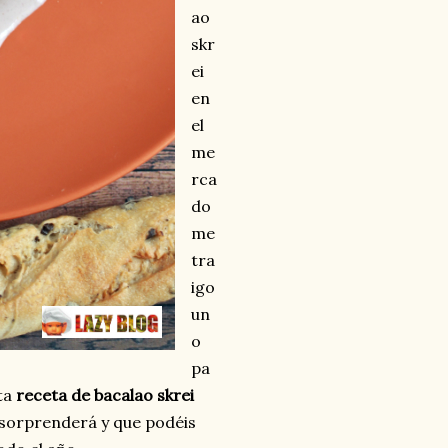
ao
skr
ei
en
el
me
rca
do
me
tra
igo
un
o
pa
sta
receta de bacalao skrei
s sorprenderá y que podéis