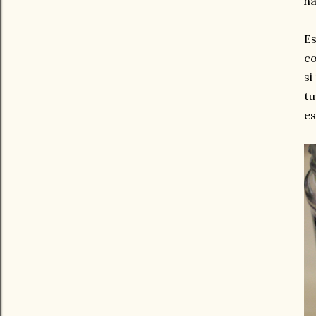
ha
Es
c
si
tu
es