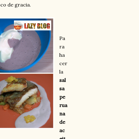
co de gracia.
Pa
ra
ha
cer
la
sal
sa
pe
rua
na
de
ac
eit