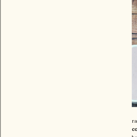
ra
co