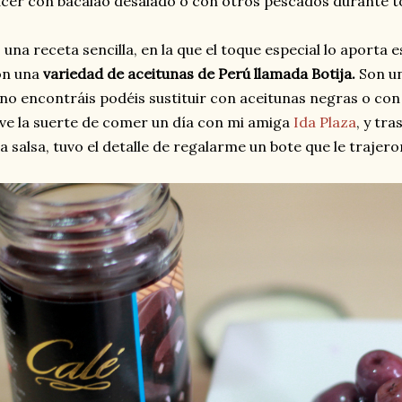
cer con bacalao desalado o con otros pescados durante to
 una receta sencilla, en la que el toque especial lo aporta 
on una
variedad de aceitunas de Perú llamada Botija.
Son u
 no encontráis podéis sustituir con aceitunas negras o con
ve la suerte de comer un día con mi amiga
Ida Plaza
, y tr
a salsa, tuvo el detalle de regalarme un bote que le trajero