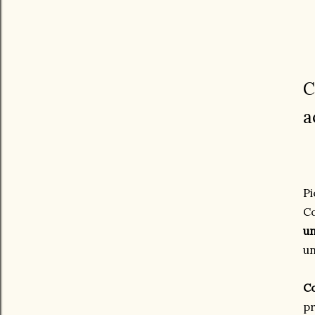
C
a
Pi
Co
un
un
Co
pr