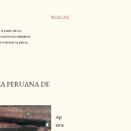
BUSCAR
 a paso de su
stronómico desde el
é merece la pena...
SA PERUANA DE
Ap
ura