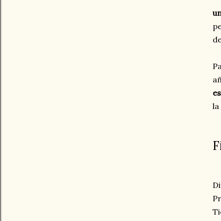
u
pe
de
Pa
añ
es
la
F
Di
Pr
Ti