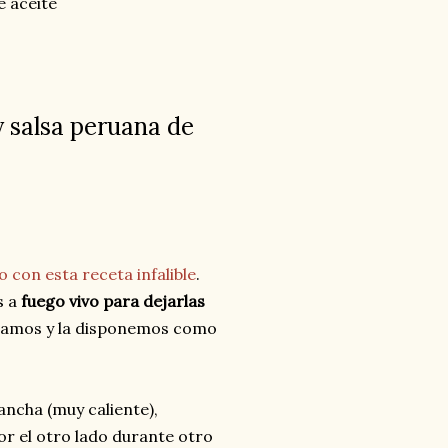
e aceite
y salsa peruana de
 con esta receta infalible
.
s a
fuego vivo para dejarlas
clamos y la disponemos como
ancha (muy caliente),
or el otro lado durante otro