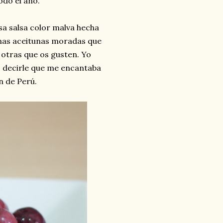
do el año.
esa salsa color malva hecha
nas aceitunas moradas que
 otras que os gusten. Yo
as decirle que me encantaba
n de Perú.