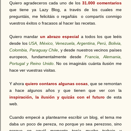
Quiero agradeceros cada uno de los
31.000 comentarios
que tiene ya Lazy Blog, a través de los cuales me
preguntáis, me felicitáis o regañáis o compartís conmigo
vuestros éxitos o fracasos al hacer las recetas.
Quiero mandar
un abrazo especial
a todos los que leéis
desde los
USA, México, Venezuela, Argentina, Perú, Bolivia,
Colombia, Paraguay Chile
, y desde nuestros vecinos países
europeos, fundamentalmente desde
Francia, Alemania,
Portugal y Reino Unido
. No os imagináis cuánta ilusión me
hace ver vuestras visitas.
Y ahora
quiero contaros algunas cosas
, que se remontan
a hace algunos años y que tienen que ver con la
inspiración, la ilusión y quizás con el futuro
de esta
web.
Cuando empecé a plantearme escribir un blog, el tema me
daba un poco de pereza, no porque yo sea perezoso, sino
porque en aquél momento tenía mucho trabajo y