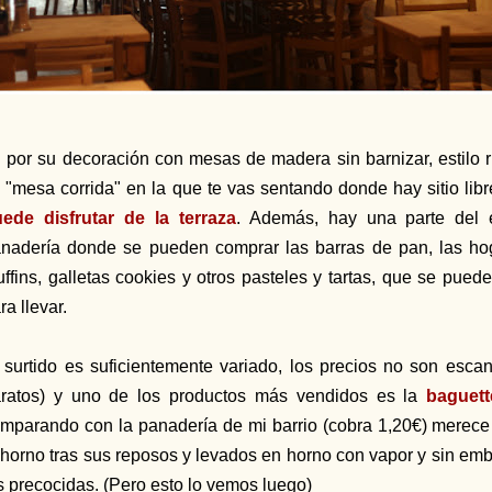
 por su decoración con mesas de madera sin barnizar, estilo r
 "mesa corrida" en la que te vas sentando donde hay sitio lib
ede disfrutar de la terraza
. Además, hay una parte del 
nadería donde se pueden comprar las barras de pan, las ho
ffins, galletas cookies y otros pasteles y tartas, que se pued
ra llevar.
 surtido es suficientemente variado, los precios no son esca
ratos) y uno de los productos más vendidos es la
baguett
mparando con la panadería de mi barrio (cobra 1,20€) merece
 horno tras sus reposos y levados en horno con vapor y sin emb
s precocidas.
(Pero esto lo vemos luego)