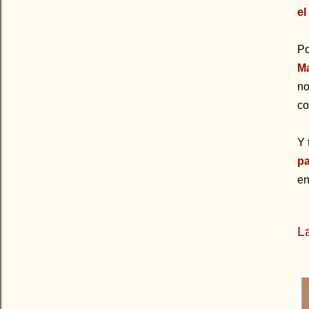
el
P
M
no
co
Y 
p
en
La