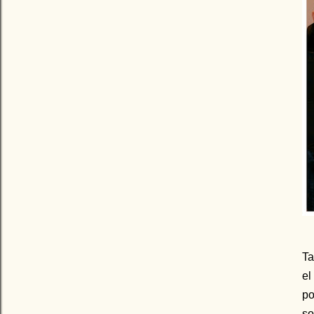
Ta
el
po
so