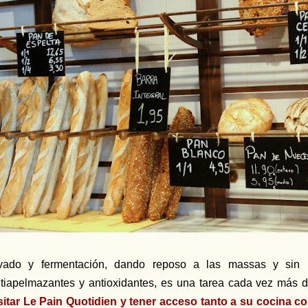
vado y fermentación, dando reposo a las massas y sin ut
tiapelmazantes y antioxidantes, es una tarea cada vez más di
sitar Le Pain Quotidien y tener acceso tanto a su cocina 