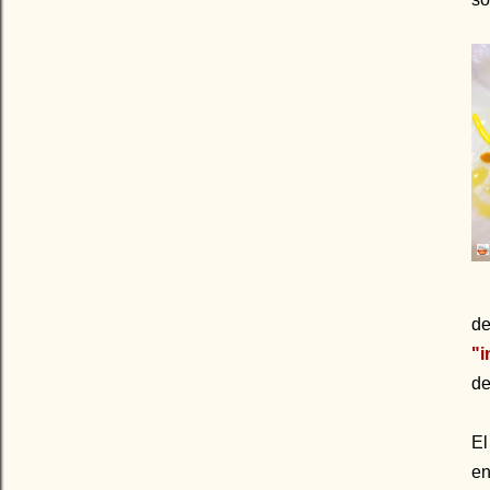
d
"i
de
El
en