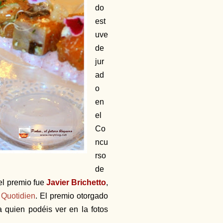
do
est
uve
de
jur
ad
o
en
el
Co
ncu
rso
de
el premio fue
Javier Brichetto
,
 Quotidien
. El premio otorgado
a quien podéis ver en la fotos