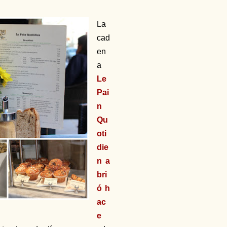
La
cad
en
a
Le
Pai
n
Qu
oti
die
n a
bri
ó h
ac
e