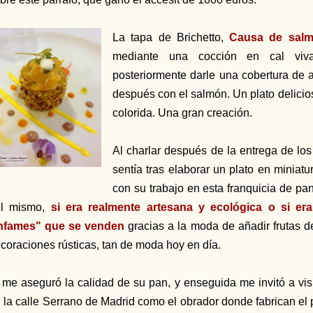
La tapa de Brichetto,
Causa de sal
mediante una cocción en cal viva
posteriormente darle una cobertura de a
después con el salmón. Un plato delici
colorida. Una gran creación.
Al charlar después de la entrega de lo
sentía tras elaborar un plato en miniatu
con su trabajo en esta franquicia de pan
el mismo,
si era realmente artesana y ecológica o si e
nfames" que se venden
gracias a la moda de añadir frutas d
coraciones rústicas, tan de moda hoy en día.
 me aseguró la calidad de su pan, y enseguida me invitó a visi
 la calle Serrano de Madrid como el obrador donde fabrican el 