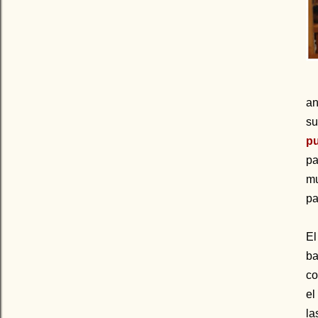
an
su
pu
pa
mu
pa
El
ba
co
el
la