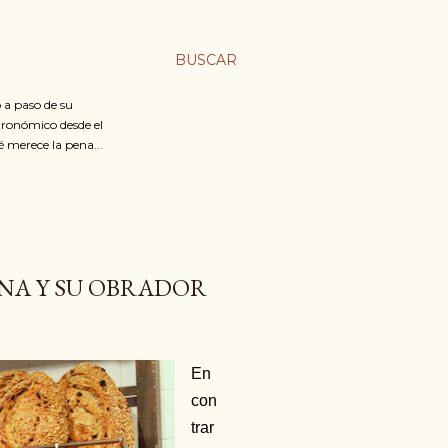
BUSCAR
 a paso de su
stronómico desde el
é merece la pena...
INA Y SU OBRADOR
En
con
trar