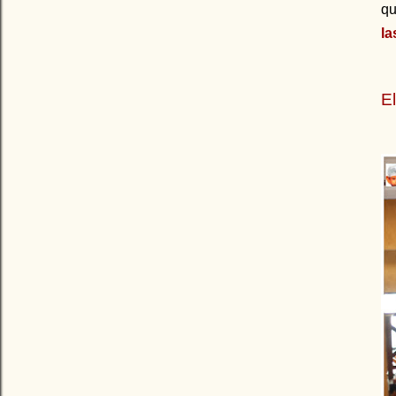
qu
la
El