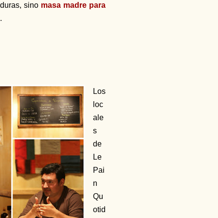
aduras, sino
masa madre para
.
Los
loc
ale
s
de
Le
Pai
n
Qu
otid