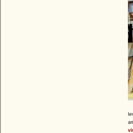
le
an
vi