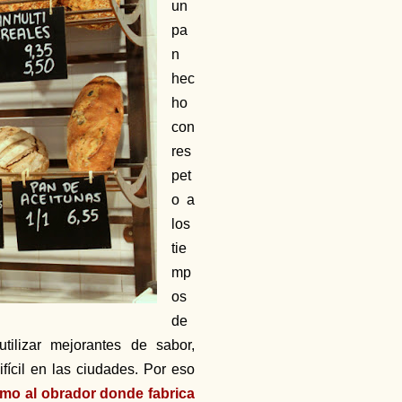
un
pa
n
hec
ho
con
res
pet
o a
los
tie
mp
os
de
ilizar mejorantes de sabor,
fícil en las ciudades. Por eso
como al obrador donde fabrica