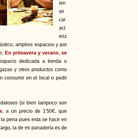
ien
se
car
act
eriz
ústico, amplios espacios y por
re.
En primavera y verano, se
espacio dedicada a tienda o
gazas y otros productos como
en consumir en el local o pedir
ndalosos (si bien tampoco son
e
, a un precio de 1'50€, que
 la pena pues esta se hace en
argo, la de mi panadería es de