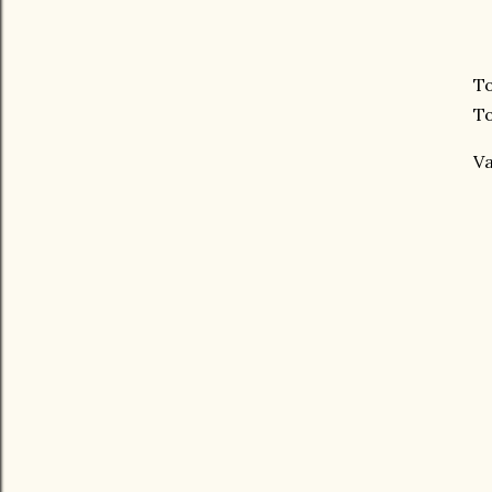
To
To
V