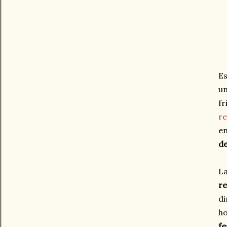
Es
un
fr
re
e
de
La
r
di
h
fe