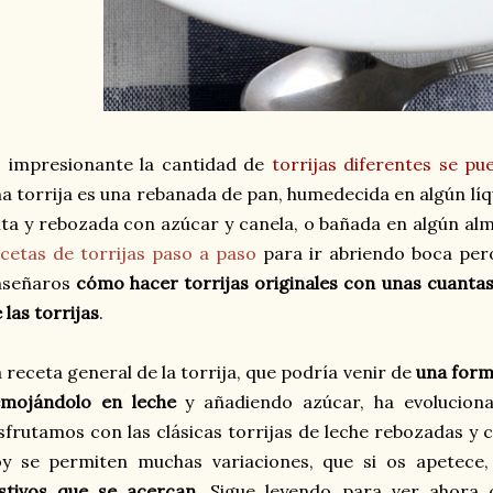
 impresionante la cantidad de
torrijas diferentes se p
a torrija es una rebanada de pan, humedecida en algún lí
ita y rebozada con azúcar y canela, o bañada en algún alm
cetas de torrijas paso a paso
para ir abriendo boca pe
nseñaros
cómo hacer torrijas originales con unas cuantas
 las torrijas
.
 receta general de la torrija, que podría venir de
una form
emojándolo en leche
y añadiendo azúcar, ha evolucio
sfrutamos con las clásicas torrijas de leche rebozadas y 
oy se permiten muchas variaciones, que si os apetece
stivos que se acercan
.
Sigue leyendo para ver ahora 