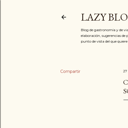
LAZY BL
Blog de gastronomía y de via
elaboración, sugerencias de p
punto de vista del que quiere
Compartir
27
C
S